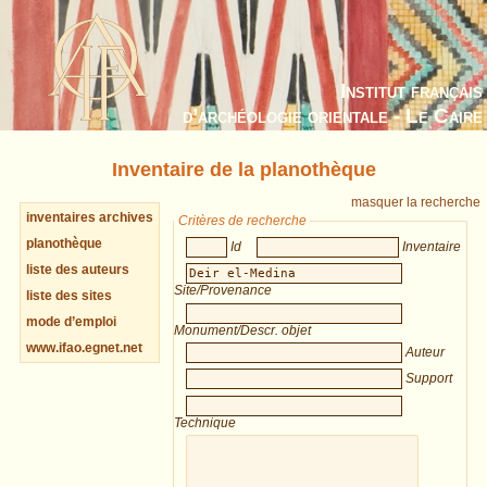
Institut français
d’archéologie orientale - Le Caire
Inventaire de la planothèque
masquer la recherche
inventaires archives
Critères de recherche
planothèque
Id
Inventaire
liste des auteurs
Site/Provenance
liste des sites
mode d’emploi
Monument/Descr. objet
www.ifao.egnet.net
Auteur
Support
Technique