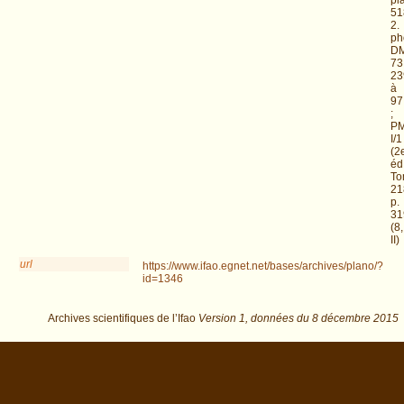
51
2.
ph
D
73
23
à
97
;
P
I/1
(2
éd.
To
21
p.
31
(8,
II)
url
https://www.ifao.egnet.net/bases/archives/plano/?
id=1346
Archives scientifiques de l’Ifao
Version 1,
données du
8 décembre 2015