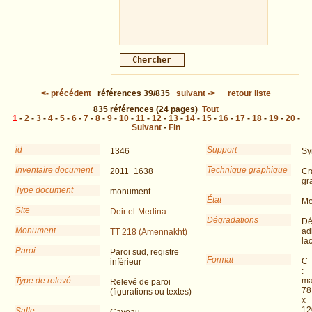
<-
précédent
références
39/835
suivant
->
retour liste
835
références
(24 pages)
Tout
1
-
2
-
3
-
4
-
5
-
6
-
7
-
8
-
9
-
10
-
11
-
12
-
13
-
14
-
15
-
16
-
17
-
18
-
19
-
20
-
Suivant
-
Fin
id
Support
1346
Sy
Inventaire document
Technique graphique
2011_1638
Cr
gr
Type document
monument
État
Mo
Site
Deir el-Medina
Dégradations
Dé
Monument
ad
TT 218 (Amennakht)
la
Paroi
Paroi sud, registre
Format
C
inférieur
:
Type de relevé
ma
Relevé de paroi
78
(figurations ou textes)
x
12
Salle
Caveau