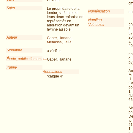
c
Sujet
Le propritéaire de la
Numérisation
no
tombe, sa femme et
leurs deux enfants sont
Numifao
représentés en
Voir aussi
20
adoration devant un
à
hymne au soleil
37
Auteur
20
Gaber, Hanane ;
à
Menassa, Leïla
40
;
Signature
à vérifier
nb
di
Étude, publication en cours
Gaber, Hanane
pv
;
Publié
Ar
Annotations
Ms
“calque 4”
H.
Ga
bo
1
(Id
66
;
Al
ph
De
to
21
1.
pl