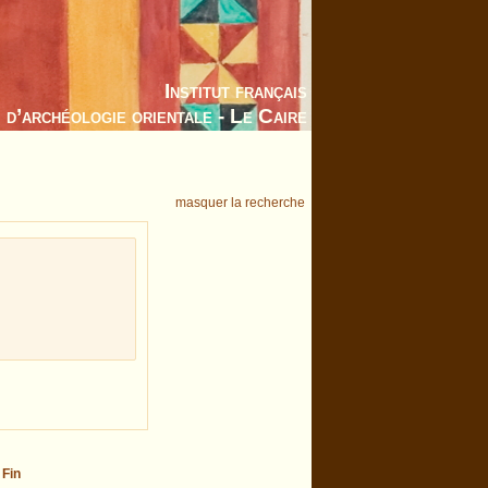
Institut français
d’archéologie orientale - Le Caire
masquer la recherche
-
Fin