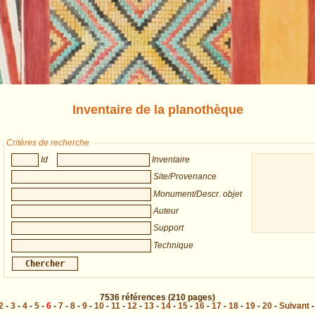
Inventaire de la planothèque
Critères de recherche
Id
Inventaire
Site/Provenance
Monument/Descr. objet
Auteur
Support
Technique
7536
références
(210 pages)
2
-
3
-
4
-
5
-
6
-
7
-
8
-
9
-
10
-
11
-
12
-
13
-
14
-
15
-
16
-
17
-
18
-
19
-
20
-
Suivant