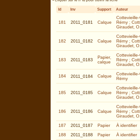
Id
Inv
Support
Auteur
Cottevieille
181
2011_0181
Calque
Rémy ; Cotte
Giraudet, O
Cottevieille
182
2011_0182
Calque
Rémy ; Cotte
Giraudet, O
Cottevieille
Papier,
183
2011_0183
Rémy ; Cotte
calque
Giraudet, O
Cottevieille
184
Calque
2011_0184
Rémy
Cottevieille
185
2011_0185
Calque
Rémy ; Cotte
Giraudet, O
Cottevieille
186
2011_0186
Calque
Rémy ; Cotte
Giraudet, O
187
2011_0187
Papier
À identifier
188
2011_0188
Papier
À identifier