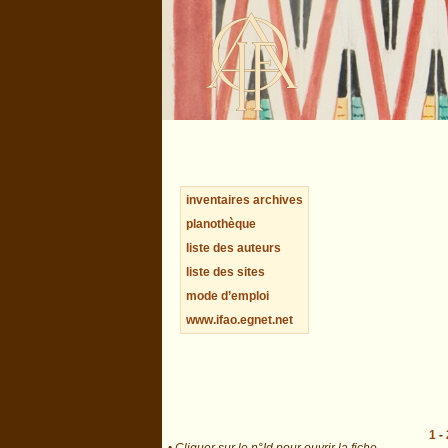
inventaires archives
planothèque
liste des auteurs
liste des sites
mode d’emploi
www.ifao.egnet.net
1
-
•
Cliquer sur le n°Id pour ouvrir la fiche