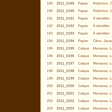
189
2011_0189
Papier
Robichon, 
190
2011_0190
Papier
Robichon, 
191
2011_0191
Papier
À identifier
192
2011_0192
Papier
À identifier
193
2011_0193
Papier
À identifier
194
2011_0194
Papier
Clère, Jacq
195
2011_0195
Calque
Menassa, L
196
2011_0196
Calque
Menassa, L
197
2011_0197
Calque
Menassa, L
198
2011_0198
Calque
Menassa, L
199
2011_0199
Calque
Menassa, L
200
2011_0200
Calque
Menassa, L
201
2011_0201
Calque
Menassa, L
202
2011_0202
Calque
Menassa, L
203
2011_0203
Calque
Menassa, L