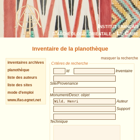
Institut français
d’archéologie orientale - Le Caire
Inventaire de la planothèque
masquer la recherche
inventaires archives
Critères de recherche
planothèque
Id
Inventaire
liste des auteurs
Site/Provenance
liste des sites
mode d’emploi
Monument/Descr. objet
www.ifao.egnet.net
Auteur
Support
Technique