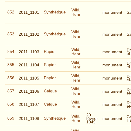
Wild,
852
Synthétique
2011_1101
monument
S
Henri
Wild,
853
Synthétique
2011_1102
monument
S
Henri
Wild,
Dr
854
Papier
2011_1103
monument
el
Henri
Wild,
Dr
855
Papier
2011_1104
monument
el
Henri
Wild,
Dr
856
Papier
2011_1105
monument
el
Henri
Wild,
Dr
857
Calque
2011_1106
monument
el
Henri
Wild,
Dr
858
Calque
2011_1107
monument
el
Henri
20
Wild,
G
859
Synthétique
2011_1108
février
monument
H
Henri
1949