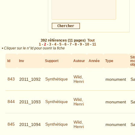
392
références
(11 pages)
Tout
1
-
2
-
3
-
4
-
5
-
6
-
7
-
8
-
9
-
10
-
11
•
Cliquer sur le n°Id pour ouvrir la fiche
Si
Id
Inv
Support
Auteur
Année
Type
mo
ob
Wild,
843
Synthétique
2011_1092
monument
S
Henri
Wild,
844
Synthétique
2011_1093
monument
S
Henri
Wild,
845
Synthétique
2011_1094
monument
S
Henri