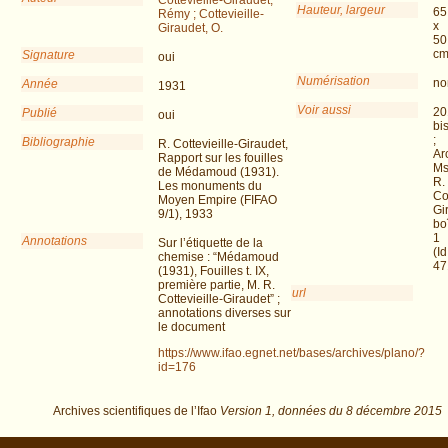
Hauteur, largeur
65
Rémy ; Cottevieille-
x
Giraudet, O.
50
c
Signature
oui
Numérisation
no
Année
1931
Voir aussi
20
Publié
oui
bi
;
Bibliographie
R. Cottevieille-Giraudet,
Ar
Rapport sur les fouilles
Ms
de Médamoud (1931).
R.
Les monuments du
Cot
Moyen Empire (FIFAO
Gi
9/1), 1933
bo
1
Annotations
Sur l’étiquette de la
(Id
chemise : “Médamoud
47
(1931), Fouilles t. IX,
première partie, M. R.
url
Cottevieille-Giraudet” ;
annotations diverses sur
le document
https://www.ifao.egnet.net/bases/archives/plano/?
id=176
Archives scientifiques de l’Ifao
Version 1,
données du
8 décembre 2015