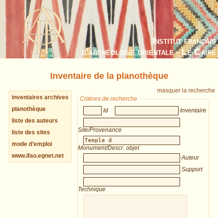
Institut français
d’archéologie orientale - Le Caire
Inventaire de la planothèque
masquer la recherche
inventaires archives
Critères de recherche
planothèque
Id
Inventaire
liste des auteurs
Site/Provenance
liste des sites
mode d’emploi
Monument/Descr. objet
www.ifao.egnet.net
Auteur
Support
Technique