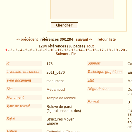
<-
précédent
références
30/1284
suivant
->
retour liste
1284
références
(36 pages)
Tout
1
-
2
-
3
-
4
-
5
-
6
-
7
-
8
-
9
-
10
-
11
-
12
-
13
-
14
-
15
-
16
-
17
-
18
-
19
-
20
-
Suivant
-
Fin
id
Support
176
Ca
Inventaire document
Technique graphique
2011_0176
En
Type document
État
monument
Mo
Site
Dégradations
Médamoud
Dé
pli
Monument
Temple de Montou
Format
B
Type de relevé
:
Relevé de paroi
ma
(figurations ou textes)
78
Sujet
x
Structures Moyen
60
Empire
c
Auteur
Cottevieille-Giraudet,