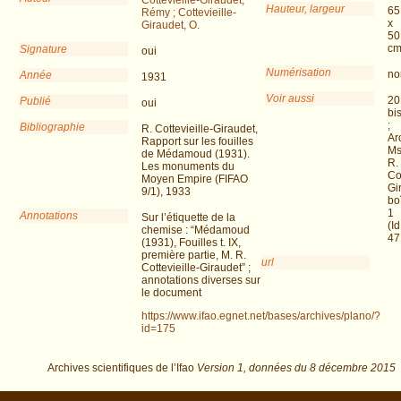
Hauteur, largeur
65
Rémy ; Cottevieille-
x
Giraudet, O.
50
c
Signature
oui
Numérisation
no
Année
1931
Voir aussi
20
Publié
oui
bi
;
Bibliographie
R. Cottevieille-Giraudet,
Ar
Rapport sur les fouilles
Ms
de Médamoud (1931).
R.
Les monuments du
Cot
Moyen Empire (FIFAO
Gi
9/1), 1933
bo
1
Annotations
Sur l’étiquette de la
(Id
chemise : “Médamoud
47
(1931), Fouilles t. IX,
première partie, M. R.
url
Cottevieille-Giraudet” ;
annotations diverses sur
le document
https://www.ifao.egnet.net/bases/archives/plano/?
id=175
Archives scientifiques de l’Ifao
Version 1,
données du
8 décembre 2015