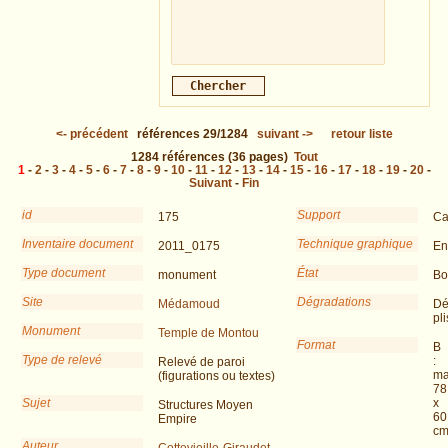
<-
précédent
références
29/1284
suivant
->
retour liste
1284
références
(36 pages)
Tout
1
-
2
-
3
-
4
-
5
-
6
-
7
-
8
-
9
-
10
-
11
-
12
-
13
-
14
-
15
-
16
-
17
-
18
-
19
-
20
-
Suivant
-
Fin
id
Support
175
Ca
Inventaire document
Technique graphique
2011_0175
En
Type document
État
monument
Bo
Site
Dégradations
Médamoud
Dé
pli
Monument
Temple de Montou
Format
B
Type de relevé
:
Relevé de paroi
ma
(figurations ou textes)
78
Sujet
x
Structures Moyen
60
Empire
c
Auteur
Cottevieille-Giraudet,