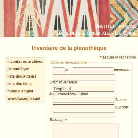
Institut français
d’archéologie orientale - Le Caire
Inventaire de la planothèque
masquer la recherche
inventaires archives
Critères de recherche
planothèque
Id
Inventaire
liste des auteurs
Site/Provenance
liste des sites
mode d’emploi
Monument/Descr. objet
www.ifao.egnet.net
Auteur
Support
Technique