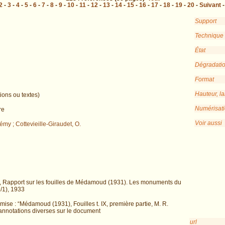
2
-
3
-
4
-
5
-
6
-
7
-
8
-
9
-
10
-
11
-
12
-
13
-
14
-
15
-
16
-
17
-
18
-
19
-
20
-
Suivant
Support
Technique
État
Dégradati
Format
Hauteur, l
ions ou textes)
Numérisat
re
Voir aussi
émy ; Cottevieille-Giraudet, O.
et, Rapport sur les fouilles de Médamoud (1931). Les monuments du
/1), 1933
emise : “Médamoud (1931), Fouilles t. IX, première partie, M. R.
; annotations diverses sur le document
url