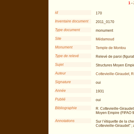
1
-
id
170
Inventaire document
2011_0170
Type document
monument
Site
Médamoud
Monument
Temple de Montou
Type de relevé
Relevé de paroi (figurat
Sujet
Structures Moyen Empi
Auteur
Cottevieille-Giraudet, R
Signature
oui
Année
1931
Publié
oui
Bibliographie
R. Cottevieille-Giraud
Moyen Empire (FIFAO 9
Annotations
Sur l’étiquette de la ch
Cottevieille-Giraudet” 