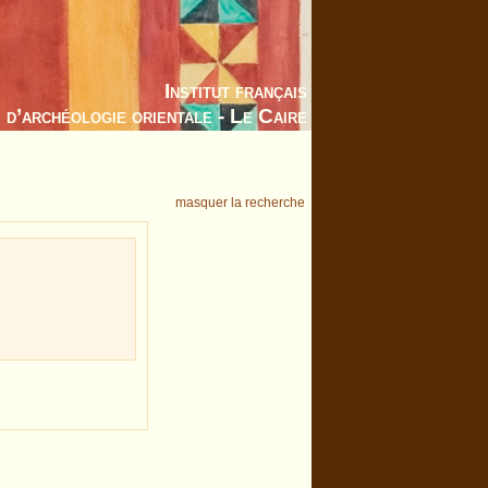
Institut français
d’archéologie orientale - Le Caire
masquer la recherche