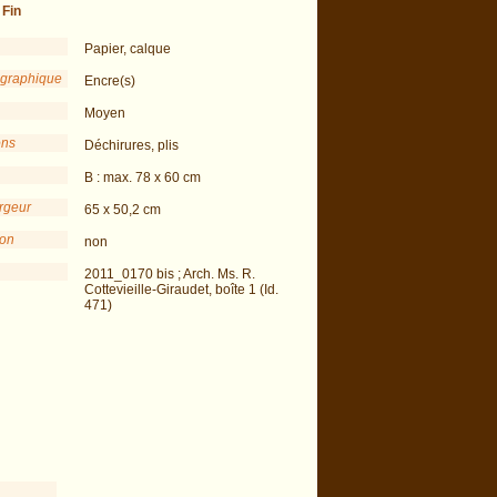
-
Fin
Papier, calque
 graphique
Encre(s)
Moyen
ons
Déchirures, plis
B : max. 78 x 60 cm
argeur
65 x 50,2 cm
ion
non
2011_0170 bis ; Arch. Ms. R.
Cottevieille-Giraudet, boîte 1 (Id.
471)