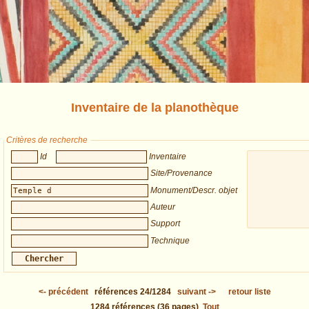
Inventaire de la planothèque
Critères de recherche
Id
Inventaire
Site/Provenance
Monument/Descr. objet
Auteur
Support
Technique
<-
précédent
références
24/1284
suivant
->
retour liste
1284
références
(36 pages)
Tout