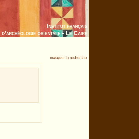
Institut français
d’archéologie orientale - Le Caire
masquer la recherche