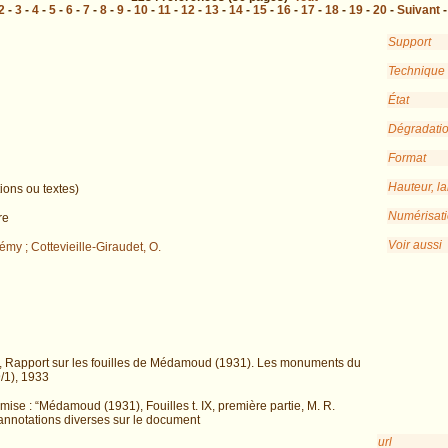
2
-
3
-
4
-
5
-
6
-
7
-
8
-
9
-
10
-
11
-
12
-
13
-
14
-
15
-
16
-
17
-
18
-
19
-
20
-
Suivant
Support
Technique
État
Dégradati
Format
Hauteur, l
ions ou textes)
Numérisat
re
Voir aussi
émy ; Cottevieille-Giraudet, O.
et, Rapport sur les fouilles de Médamoud (1931). Les monuments du
/1), 1933
emise : “Médamoud (1931), Fouilles t. IX, première partie, M. R.
; annotations diverses sur le document
url