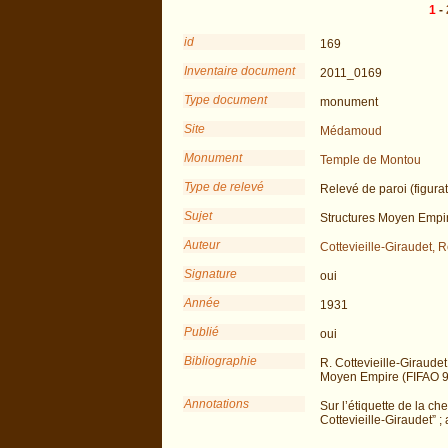
1
-
id
169
Inventaire document
2011_0169
Type document
monument
Site
Médamoud
Monument
Temple de Montou
Type de relevé
Relevé de paroi (figurat
Sujet
Structures Moyen Empi
Auteur
Cottevieille-Giraudet, R
Signature
oui
Année
1931
Publié
oui
Bibliographie
R. Cottevieille-Giraud
Moyen Empire (FIFAO 9
Annotations
Sur l’étiquette de la ch
Cottevieille-Giraudet” 