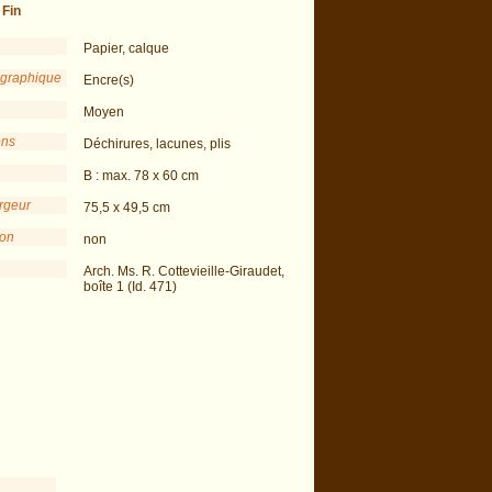
-
Fin
Papier, calque
 graphique
Encre(s)
Moyen
ons
Déchirures, lacunes, plis
B : max. 78 x 60 cm
argeur
75,5 x 49,5 cm
ion
non
Arch. Ms. R. Cottevieille-Giraudet,
boîte 1 (Id. 471)