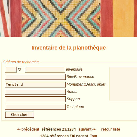
Inventaire de la planothèque
Critères de recherche
Id
Inventaire
Site/Provenance
Monument/Descr. objet
Auteur
Support
Technique
<-
précédent
références
23/1284
suivant
->
retour liste
1284
références
(36 pages)
Tout