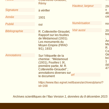
Rémy
Hauteur, largeur
29
x
Signature
à vérifier
48
c
Année
1931
Numérisation
no
Publié
oui
Voir aussi
20
Bibliographie
R. Cottevieille-Giraudet,
bi
Rapport sur les fouilles
;
de Médamoud (1931).
Ar
Les monuments du
Ms
Moyen Empire (FIFAO
R.
9/1), 1933
Cot
Gi
Annotations
Sur l’étiquette de la
bo
chemise : “Médamoud
1
(1931), Fouilles t. IX,
(Id
première partie, M. R.
47
Cottevieille-Giraudet” ;
annotations diverses sur
url
le document
https://www.ifao.egnet.net/bases/archives/plano/?
id=168
Archives scientifiques de l’Ifao
Version 1,
données du
8 décembre 2015