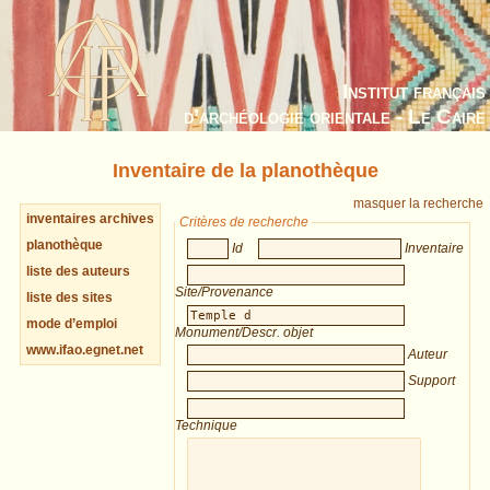
Institut français
d’archéologie orientale - Le Caire
Inventaire de la planothèque
masquer la recherche
inventaires archives
Critères de recherche
planothèque
Id
Inventaire
liste des auteurs
Site/Provenance
liste des sites
mode d’emploi
Monument/Descr. objet
www.ifao.egnet.net
Auteur
Support
Technique