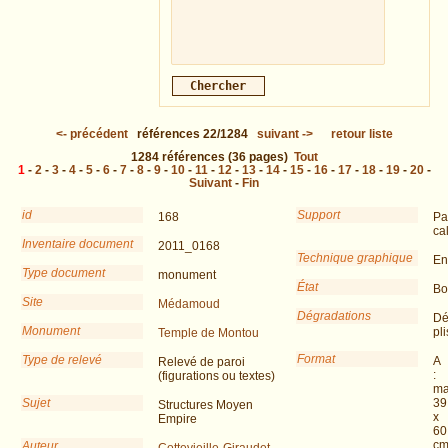
<-
précédent
références
22/1284
suivant
->
retour liste
1284
références
(36 pages)
Tout
1
-
2
-
3
-
4
-
5
-
6
-
7
-
8
-
9
-
10
-
11
-
12
-
13
-
14
-
15
-
16
-
17
-
18
-
19
-
20
-
Suivant
-
Fin
id
Support
168
Pa
ca
Inventaire document
2011_0168
Technique graphique
En
Type document
monument
État
Bo
Site
Médamoud
Dégradations
Dé
Monument
pli
Temple de Montou
Format
Type de relevé
A
Relevé de paroi
:
(figurations ou textes)
ma
Sujet
39
Structures Moyen
x
Empire
60
c
Auteur
Cottevieille-Giraudet,