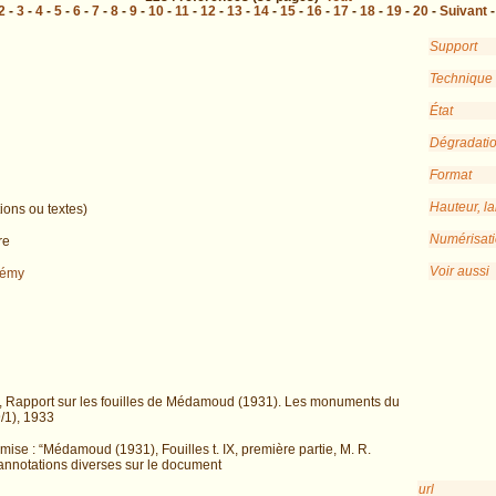
2
-
3
-
4
-
5
-
6
-
7
-
8
-
9
-
10
-
11
-
12
-
13
-
14
-
15
-
16
-
17
-
18
-
19
-
20
-
Suivant
Support
Technique
État
Dégradati
Format
Hauteur, l
ions ou textes)
Numérisat
re
Voir aussi
Rémy
et, Rapport sur les fouilles de Médamoud (1931). Les monuments du
/1), 1933
emise : “Médamoud (1931), Fouilles t. IX, première partie, M. R.
; annotations diverses sur le document
url