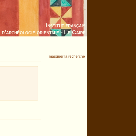
Institut français
d’archéologie orientale - Le Caire
masquer la recherche