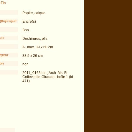
-
Fin
Papier, calque
 graphique
Encre(s)
Bon
ons
Déchirures, plis
A : max. 39 x 60 cm
argeur
33,5 x 26 cm
ion
non
2011_0163 bis ; Arch. Ms. R.
Cottevieille-Giraudet, boîte 1 (Id.
471)