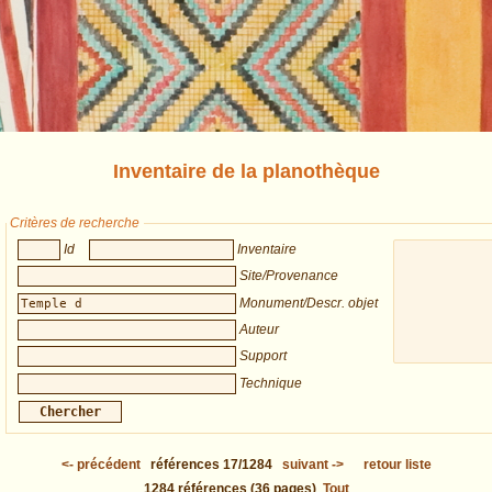
Inventaire de la planothèque
Critères de recherche
Id
Inventaire
Site/Provenance
Monument/Descr. objet
Auteur
Support
Technique
<-
précédent
références
17/1284
suivant
->
retour liste
1284
références
(36 pages)
Tout