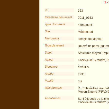
1
-
id
163
Inventaire document
2011_0163
Type document
monument
Site
Médamoud
Monument
Temple de Montou
Type de relevé
Relevé de paroi (figurat
Sujet
Structures Moyen Empi
Auteur
Cottevieille-Giraudet, 
Signature
à vérifier
Année
1931
Publié
oui
Bibliographie
R. Cottevieille-Giraud
Moyen Empire (FIFAO 9
Annotations
Sur l’étiquette de la ch
Cottevieille-Giraudet” 