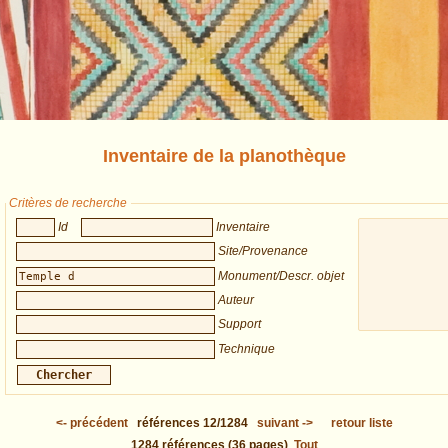
Inventaire de la planothèque
Critères de recherche
Id
Inventaire
Site/Provenance
Monument/Descr. objet
Auteur
Support
Technique
<-
précédent
références
12/1284
suivant
->
retour liste
1284
références
(36 pages)
Tout