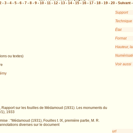
2
-
3
-
4
-
5
-
6
-
7
-
8
-
9
-
10
-
11
-
12
-
13
-
14
-
15
-
16
-
17
-
18
-
19
-
20
-
Suivant
Support
Technique
État
Format
Hauteur, l
Numérisat
ions ou textes)
Voir aussi
re
Rémy
et, Rapport sur les fouilles de Médamoud (1931). Les monuments du
/1), 1933
emise : “Médamoud (1931), Fouilles t. IX, première partie, M. R.
; annotations diverses sur le document
url