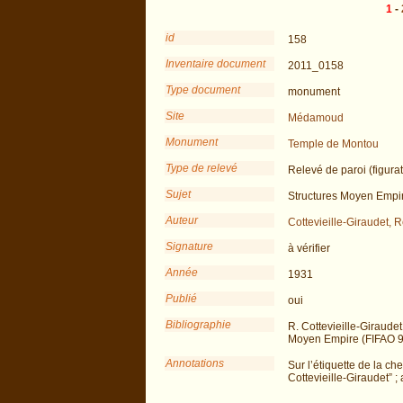
1
-
id
158
Inventaire document
2011_0158
Type document
monument
Site
Médamoud
Monument
Temple de Montou
Type de relevé
Relevé de paroi (figurat
Sujet
Structures Moyen Empi
Auteur
Cottevieille-Giraudet, 
Signature
à vérifier
Année
1931
Publié
oui
Bibliographie
R. Cottevieille-Giraud
Moyen Empire (FIFAO 9
Annotations
Sur l’étiquette de la ch
Cottevieille-Giraudet” 