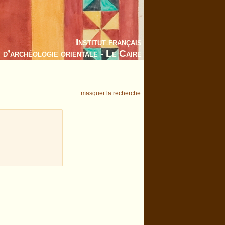
Institut français
d’archéologie orientale - Le Caire
masquer la recherche