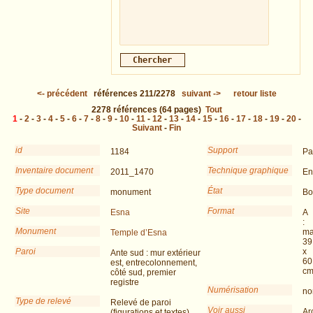
<-
précédent
références
211/2278
suivant
->
retour liste
2278
références
(64 pages)
Tout
1
-
2
-
3
-
4
-
5
-
6
-
7
-
8
-
9
-
10
-
11
-
12
-
13
-
14
-
15
-
16
-
17
-
18
-
19
-
20
-
Suivant
-
Fin
id
Support
1184
Pa
Inventaire document
Technique graphique
2011_1470
En
Type document
État
monument
Bo
Site
Format
Esna
A
:
Monument
ma
Temple d’Esna
39
Paroi
x
Ante sud : mur extérieur
60
est, entrecolonnement,
c
côté sud, premier
registre
Numérisation
no
Type de relevé
Relevé de paroi
Voir aussi
Ar
(figurations et textes)