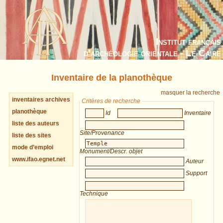
Institut français
d’archéologie orientale - Le Caire
Inventaire de la planothèque
masquer la recherche
inventaires archives
Critères de recherche
planothèque
Id
Inventaire
liste des auteurs
Site/Provenance
liste des sites
mode d’emploi
Monument/Descr. objet
www.ifao.egnet.net
Auteur
Support
Technique