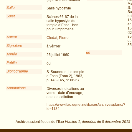
Ms
Salle
S.
Salle hypostyle
Sa
bo
Sujet
Scènes 66-67 de la
15
salle hypostyle du
et
temple d’Esna ; bon
15
pour l’imprimerie
(Id
85
Auteur
Clédat, Pierre
et
85
Signature
à vérifier
url
Année
26 juillet 1960
Publié
oui
Bibliographie
S. Sauneron, Le temple
d’Esna (Esna 2), 1963,
p. 143-145, n° 66-67
Annotations
Diverses indications au
verso : date d’encrage,
date de collation
https://www.ifao.egnet.net/bases/archives/plano/?
id=1184
Archives scientifiques de l’Ifao
Version 1,
données du
8 décembre 2015