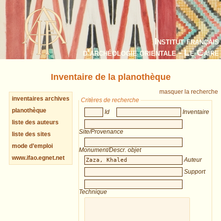
Institut français
d’archéologie orientale - Le Caire
Inventaire de la planothèque
masquer la recherche
inventaires archives
Critères de recherche
planothèque
Id
Inventaire
liste des auteurs
Site/Provenance
liste des sites
mode d’emploi
Monument/Descr. objet
www.ifao.egnet.net
Auteur
Support
Technique