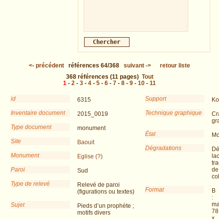
<-
précédent
références
64/368
suivant
->
retour liste
368
références
(11 pages)
Tout
1
-
2
-
3
-
4
-
5
-
6
-
7
-
8
-
9
-
10
-
11
id
Support
6315
Ko
Inventaire document
Technique graphique
2015_0019
Cr
gr
Type document
monument
État
Mo
Site
Baouit
Dégradations
Dé
Monument
la
Eglise (?)
tr
Paroi
de
Sud
co
Type de relevé
Relevé de paroi
Format
B
(figurations ou textes)
:
ma
Sujet
Pieds d’un prophète ;
78
motifs divers
x