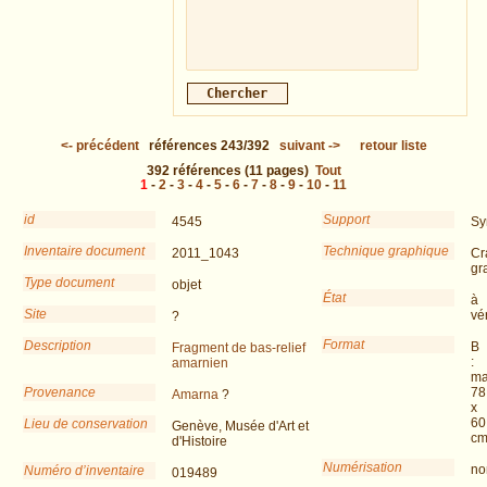
<-
précédent
références
243/392
suivant
->
retour liste
392
références
(11 pages)
Tout
1
-
2
-
3
-
4
-
5
-
6
-
7
-
8
-
9
-
10
-
11
id
Support
4545
Sy
Inventaire document
Technique graphique
2011_1043
Cr
gr
Type document
objet
État
à
Site
vér
?
Format
Description
B
Fragment de bas-relief
:
amarnien
ma
Provenance
78
Amarna
?
x
60
Lieu de conservation
Genève, Musée d'Art et
c
d'Histoire
Numérisation
no
Numéro d’inventaire
019489