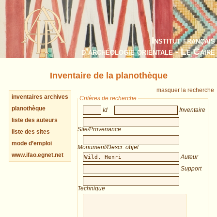
Institut français
d’archéologie orientale - Le Caire
Inventaire de la planothèque
masquer la recherche
inventaires archives
Critères de recherche
planothèque
Id
Inventaire
liste des auteurs
Site/Provenance
liste des sites
mode d’emploi
Monument/Descr. objet
www.ifao.egnet.net
Auteur
Support
Technique