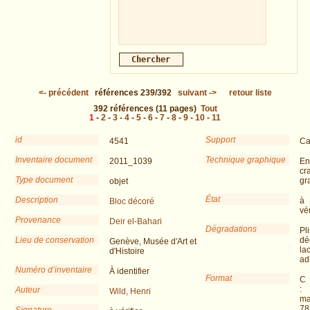
<-
précédent
références
239/392
suivant
->
retour liste
392
références
(11 pages)
Tout
1
-
2
-
3
-
4
-
5
-
6
-
7
-
8
-
9
-
10
-
11
id
Support
4541
Ca
Inventaire document
Technique graphique
2011_1039
En
cr
Type document
gr
objet
État
Description
à
Bloc décoré
vér
Provenance
Deir el-Bahari
Dégradations
Pli
Lieu de conservation
dé
Genève, Musée d'Art et
la
d'Histoire
ad
Numéro d’inventaire
À identifier
Format
C
:
Auteur
Wild, Henri
ma
78
Signature