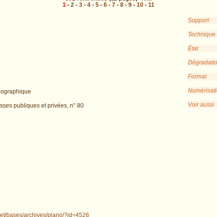
1
-
2
-
3
-
4
-
5
-
6
-
7
-
8
-
9
-
10
-
11
Support
Technique
État
Dégradati
Format
Numérisat
nographique
Voir aussi
isses publiques et privées, n° 80
.net/bases/archives/plano/?id=4526