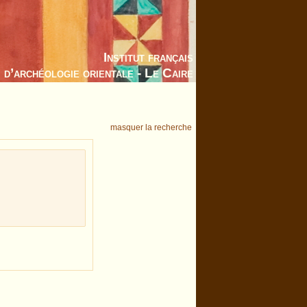
Institut français
d’archéologie orientale - Le Caire
masquer la recherche