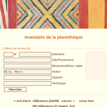
Inventaire de la planothèque
Critères de recherche
Id
Inventaire
Site/Provenance
Monument/Descr. objet
Auteur
Support
Technique
<-
précédent
références
224/392
suivant
->
retour liste
392
références
(11 pages)
Tout