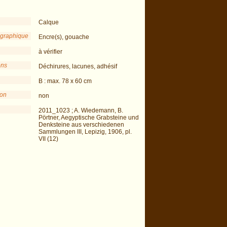
Calque
 graphique
Encre(s), gouache
à vérifier
ons
Déchirures, lacunes, adhésif
B : max. 78 x 60 cm
ion
non
2011_1023 ; A. Wiedemann, B.
Pörtner, Aegyptische Grabsteine und
Denksteine aus verschiedenen
Sammlungen III, Lepizig, 1906, pl.
VII (12)