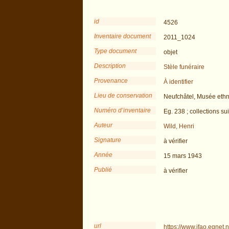
id
4526
Inventaire document
2011_1024
Type document
objet
Description
Stèle funéraire
Provenance
À identifier
Lieu de conservation
Neufchâtel, Musée eth
Numéro d’inventaire
Eg. 238 ; collections su
Auteur
Wild, Henri
Signature
à vérifier
Année
15 mars 1943
Publié
à vérifier
url
https://www.ifao.egnet