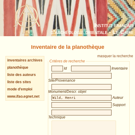
Institut français
d’archéologie orientale - Le Caire
Inventaire de la planothèque
masquer la recherche
inventaires archives
Critères de recherche
planothèque
Id
Inventaire
liste des auteurs
Site/Provenance
liste des sites
mode d’emploi
Monument/Descr. objet
www.ifao.egnet.net
Auteur
Support
Technique