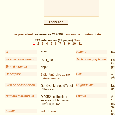
<-
précédent
références
219/392
suivant
->
retour liste
392
références
(11 pages)
Tout
1
-
2
-
3
-
4
-
5
-
6
-
7
-
8
-
9
-
10
-
11
id
Support
4521
Pa
Inventaire document
Technique graphique
2011_1019
Es
Cr
Type document
gr
objet
État
Description
à
Stèle funéraire au nom
vér
d’Amenemhat
Dégradations
Lieu de conservation
La
Genève, Musée d'Art et
dé
d'Histoire
Format
Numéro d’inventaire
A
D 0052 ; collections
:
suisses publiques et
ma
privées, n° 62
39
Auteur
x
Wild, Henri
60