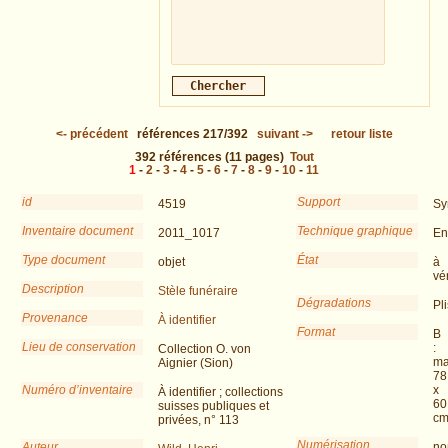
<-
précédent
références
217/392
suivant
->
retour liste
392
références
(11 pages)
Tout
1
-
2
-
3
-
4
-
5
-
6
-
7
-
8
-
9
-
10
-
11
id
Support
4519
Sy
Inventaire document
Technique graphique
2011_1017
En
Type document
État
objet
à
vér
Description
Stèle funéraire
Dégradations
Pli
Provenance
À identifier
Format
B
Lieu de conservation
:
Collection O. von
ma
Aignier (Sion)
78
Numéro d’inventaire
x
À identifier ; collections
60
suisses publiques et
c
privées, n° 113
Numérisation
Auteur
no