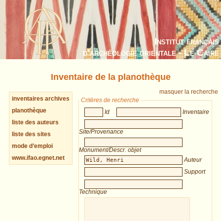
Institut français
d’archéologie orientale - Le Caire
Inventaire de la planothèque
masquer la recherche
inventaires archives
Critères de recherche
planothèque
Id
Inventaire
liste des auteurs
Site/Provenance
liste des sites
mode d’emploi
Monument/Descr. objet
www.ifao.egnet.net
Auteur
Support
Technique