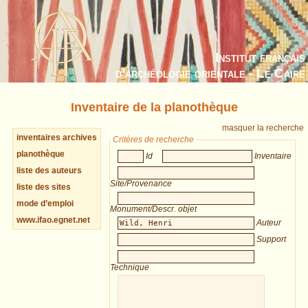
Institut français
d’archéologie orientale - Le Caire
Inventaire de la planothèque
masquer la recherche
inventaires archives
Critères de recherche
planothèque
Id
Inventaire
liste des auteurs
Site/Provenance
liste des sites
mode d’emploi
Monument/Descr. objet
www.ifao.egnet.net
Auteur
Support
Technique