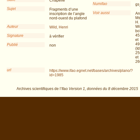
Chapelle
Numifao
gs
Sujet
Fragments d’une
Voir aussi
Ar
inscription de l’angle
Ms
nord-ouest du plafond
H.
Auteur
Wi
Wild, Henri
bo
45
Signature
à vérifier
et
49
Publié
non
(Id
25
et
26
url
https://www.ifao.egnet.net/bases/archives/plano/?
id=1985
Archives scientifiques de l’Ifao
Version 1,
données du
8 décembre 2015