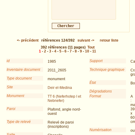
<-
précédent
références
124/392
suivant
->
retour liste
392
références
(11 pages)
Tout
1
-
2
-
3
-
4
-
5
-
6
-
7
-
8
-
9
-
10
-
11
id
Support
1985
Ca
Inventaire document
Technique graphique
2011_2605
Cr
gr
Type document
monument
État
Bo
Site
Deir el-Medina
Dégradations
Monument
Format
TT 6 (Neferhotep I et
A
Nebnefer)
:
ma
Paroi
39
Plafond, angle nord-
x
ouest
60
Type de relevé
c
Relevé de paroi
(inscriptions)
Numérisation
ou
Salle