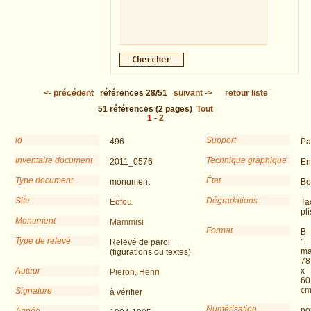
<-
précédent
références
28/51
suivant
->
retour liste
51
références
(2 pages)
Tout
1
-
2
id
Support
496
Pa
Inventaire document
Technique graphique
2011_0576
En
Type document
État
monument
Bo
Site
Dégradations
Edfou
Ta
pli
Monument
Mammisi
Format
B
Type de relevé
:
Relevé de paroi
ma
(figurations ou textes)
78
Auteur
x
Pieron, Henri
60
c
Signature
à vérifier
Numérisation
no
Année