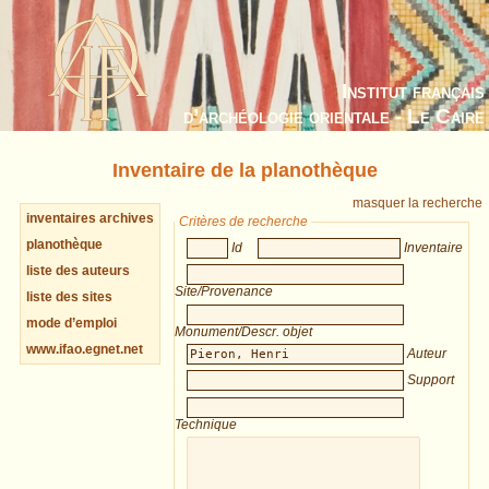
Institut français
d’archéologie orientale - Le Caire
Inventaire de la planothèque
masquer la recherche
inventaires archives
Critères de recherche
planothèque
Id
Inventaire
liste des auteurs
Site/Provenance
liste des sites
mode d’emploi
Monument/Descr. objet
www.ifao.egnet.net
Auteur
Support
Technique