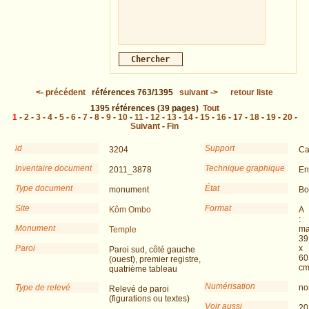
<-
précédent
références
763/1395
suivant
->
retour liste
1395
références
(39 pages)
Tout
1
-
2
-
3
-
4
-
5
-
6
-
7
-
8
-
9
-
10
-
11
-
12
-
13
-
14
-
15
-
16
-
17
-
18
-
19
-
20
-
Suivant
-
Fin
id
Support
3204
Ca
Inventaire document
Technique graphique
2011_3878
En
Type document
État
monument
Bo
Site
Format
Kôm Ombo
A
:
Monument
ma
Temple
39
Paroi
x
Paroi sud, côté gauche
60
(ouest), premier registre,
c
quatrième tableau
Numérisation
Type de relevé
no
Relevé de paroi
(figurations ou textes)
Voir aussi
20