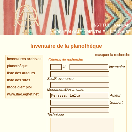
Institut français
d’archéologie orientale - Le Caire
Inventaire de la planothèque
masquer la recherche
inventaires archives
Critères de recherche
planothèque
Id
Inventaire
liste des auteurs
Site/Provenance
liste des sites
mode d’emploi
Monument/Descr. objet
www.ifao.egnet.net
Auteur
Support
Technique