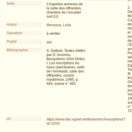
Salle
;
Chapelles annexes de
J.
la salle des offrandes,
D
chambre de l’escalier
Mo
sud (U)
Ca
de
Auteur
Menassa, Leïla
mo
et
Signature
à vérifier
in
de
Publié
oui
l’
an
Bibliographie
A. Gutbub, Textes édités
Pr
par D. Inconnu-
sér
Bocquillon), Kôm Ombo,
Ha
I. Les inscriptions du
Eg
naos (sanctuaires, salle
To
de l’ennéade, salle des
III.
offrandes, couloir
K
mystérieux, 1995, p.
Om
484, scène n° 365
de
par
Vi
19
sc
n°
72
url
https://www.ifao.egnet.net/bases/archives/plano/?
id=3204