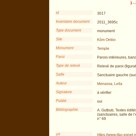
1
-
id
3017
Inventaire document
2011_3695c
Type document
monument
Site
Kôm Ombo
Monument
Temple
Paroi
Parois intérieures, ban
Type de relevé
Relevé de paroi (figurat
Salle
Sanctuaire gauche (su
Auteur
Menassa, Leïla
Signature
à vérifier
Publié
oui
Bibliographie
A. Gutbub, Textes édité
(sanctuaires, salle de l
n° 69
url
https://www.ifao.egnet