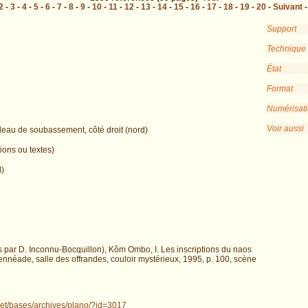
2
-
3
-
4
-
5
-
6
-
7
-
8
-
9
-
10
-
11
-
12
-
13
-
14
-
15
-
16
-
17
-
18
-
19
-
20
-
Suivant
Support
Technique
État
Format
Numérisat
Voir aussi
deau de soubassement, côté droit (nord)
ions ou textes)
d)
s par D. Inconnu-Bocquillon), Kôm Ombo, I. Les inscriptions du naos
’ennéade, salle des offrandes, couloir mystérieux, 1995, p. 100, scène
.net/bases/archives/plano/?id=3017