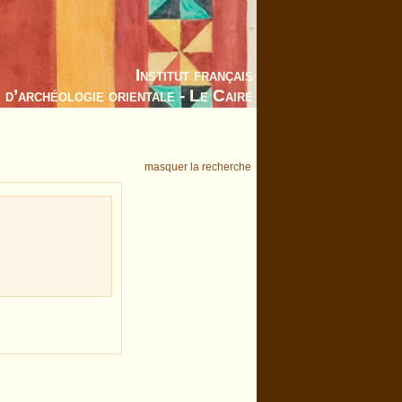
Institut français
d’archéologie orientale - Le Caire
masquer la recherche