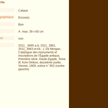
-
Fin
Calque
 graphique
Encre(s)
Bon
A : max. 39 x 60 cm
ion
non
2011_ 3695 a-b, 2011_3961,
2011_3963 et 64 ; J. De Morgan,
Catalogue des monuments et
inscriptions de l’Égypte antique,
Première série. Haute Egypte, Tome
III. Kom Ombos, deuxième partie,
Vienne, 1909, scène n° 852 (centre
gauche)