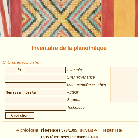
Inventaire de la planothèque
Critères de recherche
Id
Inventaire
Site/Provenance
Monument/Descr. objet
Auteur
Support
Technique
<-
précédent
références
576/1395
suivant
->
retour liste
1395
références
(39 pages)
Tout