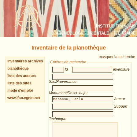
Institut français
d’archéologie orientale - Le Caire
Inventaire de la planothèque
masquer la recherche
inventaires archives
Critères de recherche
planothèque
Id
Inventaire
liste des auteurs
Site/Provenance
liste des sites
mode d’emploi
Monument/Descr. objet
www.ifao.egnet.net
Auteur
Support
Technique