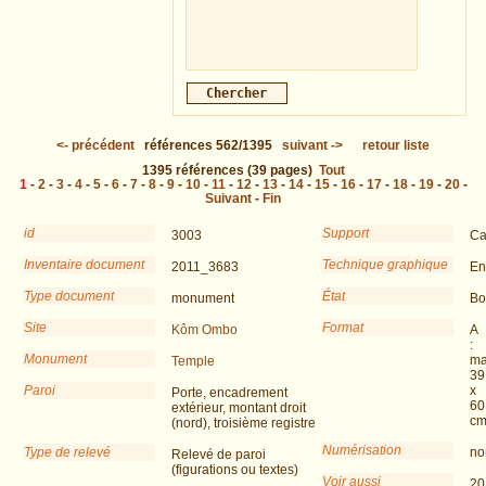
<-
précédent
références
562/1395
suivant
->
retour liste
1395
références
(39 pages)
Tout
1
-
2
-
3
-
4
-
5
-
6
-
7
-
8
-
9
-
10
-
11
-
12
-
13
-
14
-
15
-
16
-
17
-
18
-
19
-
20
-
Suivant
-
Fin
id
Support
3003
Ca
Inventaire document
Technique graphique
2011_3683
En
Type document
État
monument
Bo
Site
Format
Kôm Ombo
A
:
Monument
ma
Temple
39
Paroi
x
Porte, encadrement
60
extérieur, montant droit
c
(nord), troisième registre
Numérisation
Type de relevé
no
Relevé de paroi
(figurations ou textes)
Voir aussi
20