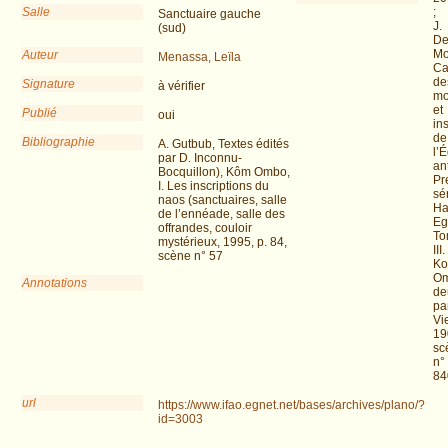
Salle
;
Sanctuaire gauche
J.
(sud)
D
Mo
Auteur
Menassa, Leïla
Ca
de
Signature
à vérifier
mo
et
Publié
oui
in
de
Bibliographie
A. Gutbub, Textes édités
l’
par D. Inconnu-
an
Bocquillon), Kôm Ombo,
Pr
I. Les inscriptions du
sér
naos (sanctuaires, salle
Ha
de l’ennéade, salle des
Eg
offrandes, couloir
To
mystérieux, 1995, p. 84,
III.
scène n° 57
K
Om
Annotations
de
par
Vi
19
sc
n°
84
url
https://www.ifao.egnet.net/bases/archives/plano/?
id=3003