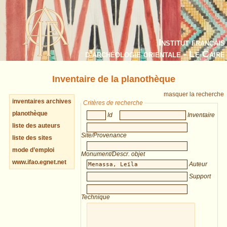
Institut français
d’archéologie orientale - Le Caire
Inventaire de la planothèque
masquer la recherche
inventaires archives
Critères de recherche
planothèque
Id
Inventaire
liste des auteurs
Site/Provenance
liste des sites
mode d’emploi
Monument/Descr. objet
www.ifao.egnet.net
Auteur
Support
Technique