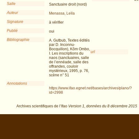
Salle
Sanctuaire droit (nord)
Auteur
Menassa, Leïla
Signature
à vérifier
Publié
oui
Bibliographie
A. Gutbub, Textes édités
par D. Inconnu-
Bocquillon), Kôm Ombo,
url
I. Les inscriptions du
naos (sanctuaires, salle
de l’ennéade, salle des
offrandes, couloir
mystérieux, 1995, p. 76,
scène n° 51
Annotations
https://www.ifao.egnet.net/bases/archives/plano/?
id=2998
Archives scientifiques de l’Ifao
Version 1,
données du
8 décembre 2015