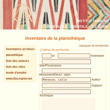
Institut français
d’archéologie orientale - Le Caire
Inventaire de la planothèque
masquer la recherche
inventaires archives
Critères de recherche
planothèque
Id
Inventaire
liste des auteurs
Site/Provenance
liste des sites
mode d’emploi
Monument/Descr. objet
www.ifao.egnet.net
Auteur
Support
Technique