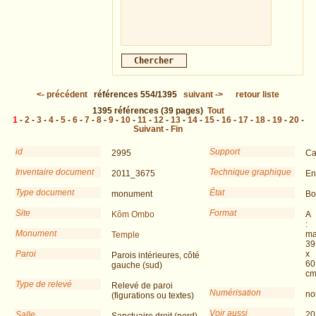
<-
précédent
références
554/1395
suivant
->
retour liste
1395
références
(39 pages)
Tout
1
-
2
-
3
-
4
-
5
-
6
-
7
-
8
-
9
-
10
-
11
-
12
-
13
-
14
-
15
-
16
-
17
-
18
-
19
-
20
-
Suivant
-
Fin
id
Support
2995
Ca
Inventaire document
Technique graphique
2011_3675
En
Type document
État
monument
Bo
Site
Format
Kôm Ombo
A
:
Monument
ma
Temple
39
Paroi
x
Parois intérieures, côté
60
gauche (sud)
c
Type de relevé
Relevé de paroi
Numérisation
no
(figurations ou textes)
Voir aussi
Salle
20
Sanctuaire droit (nord)