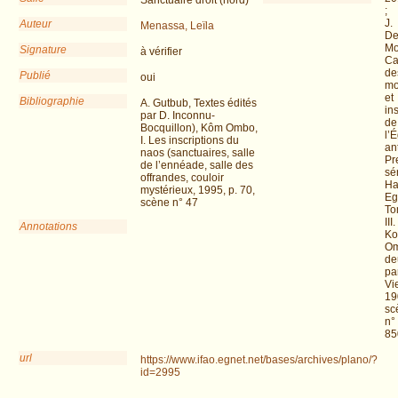
;
J.
Auteur
Menassa, Leïla
D
Mo
Signature
à vérifier
Ca
de
Publié
oui
mo
et
Bibliographie
A. Gutbub, Textes édités
in
par D. Inconnu-
de
Bocquillon), Kôm Ombo,
l’
I. Les inscriptions du
an
naos (sanctuaires, salle
Pr
de l’ennéade, salle des
sér
offrandes, couloir
Ha
mystérieux, 1995, p. 70,
Eg
scène n° 47
To
III.
Annotations
K
Om
de
par
Vi
19
sc
n°
85
url
https://www.ifao.egnet.net/bases/archives/plano/?
id=2995