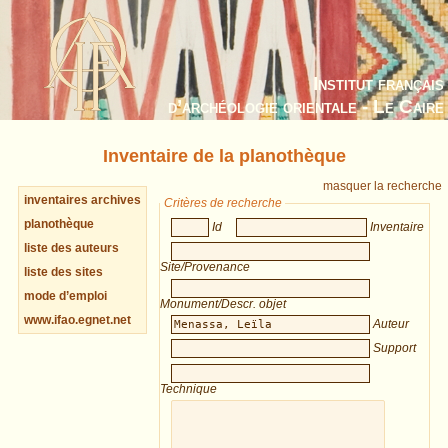
Institut français
d’archéologie orientale - Le Caire
Inventaire de la planothèque
masquer la recherche
inventaires archives
Critères de recherche
planothèque
Id
Inventaire
liste des auteurs
Site/Provenance
liste des sites
mode d’emploi
Monument/Descr. objet
www.ifao.egnet.net
Auteur
Support
Technique