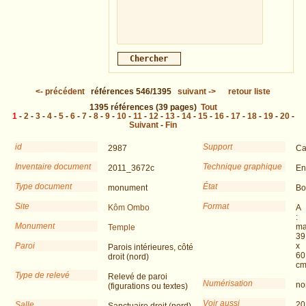
<-
précédent
références
546/1395
suivant
->
retour liste
1395
références
(39 pages)
Tout
1
-
2
-
3
-
4
-
5
-
6
-
7
-
8
-
9
-
10
-
11
-
12
-
13
-
14
-
15
-
16
-
17
-
18
-
19
-
20
-
Suivant
-
Fin
id
Support
2987
Ca
Inventaire document
Technique graphique
2011_3672c
En
Type document
État
monument
Bo
Site
Format
Kôm Ombo
A
:
Monument
ma
Temple
39
Paroi
x
Parois intérieures, côté
60
droit (nord)
c
Type de relevé
Relevé de paroi
Numérisation
no
(figurations ou textes)
Voir aussi
Salle
20
Sanctuaire droit (nord)