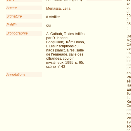
a-
b,
Auteur
Menassa, Leïla
d,
20
Signature
à vérifier
à
35
Publié
oui
;
J.
Bibliographie
A. Gutbub, Textes édités
D
par D. Inconnu-
Mo
Bocquillon), Kôm Ombo,
Ca
I. Les inscriptions du
de
naos (sanctuaires, salle
mo
de l’ennéade, salle des
et
offrandes, couloir
in
mystérieux, 1995, p. 65,
de
scène n° 43
l’
an
Annotations
Pr
sér
Ha
Eg
To
III.
K
Om
de
par
Vi
19
sc
n°