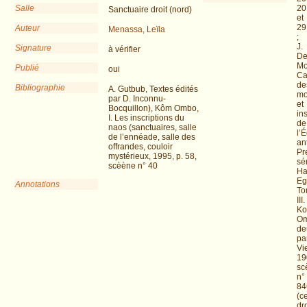
Salle
20
Sanctuaire droit (nord)
et
29
Auteur
Menassa, Leïla
;
J.
Signature
à vérifier
D
Mo
Publié
oui
Ca
de
Bibliographie
A. Gutbub, Textes édités
mo
par D. Inconnu-
et
Bocquillon), Kôm Ombo,
in
I. Les inscriptions du
de
naos (sanctuaires, salle
l’
de l’ennéade, salle des
an
offrandes, couloir
Pr
mystérieux, 1995, p. 58,
sér
scèène n° 40
Ha
Eg
Annotations
To
III.
K
Om
de
par
Vi
19
sc
n°
84
(c
dro