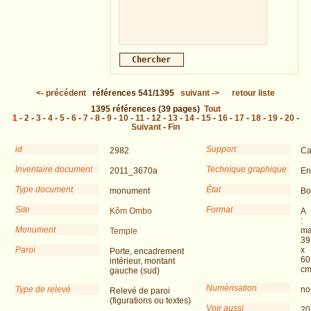
<-
précédent
références
541/1395
suivant
->
retour liste
1395
références
(39 pages)
Tout
1
-
2
-
3
-
4
-
5
-
6
-
7
-
8
-
9
-
10
-
11
-
12
-
13
-
14
-
15
-
16
-
17
-
18
-
19
-
20
-
Suivant
-
Fin
id
Support
2982
Ca
Inventaire document
Technique graphique
2011_3670a
En
Type document
État
monument
Bo
Site
Format
Kôm Ombo
A
:
Monument
ma
Temple
39
Paroi
x
Porte, encadrement
60
intérieur, montant
c
gauche (sud)
Numérisation
Type de relevé
no
Relevé de paroi
(figurations ou textes)
Voir aussi
20