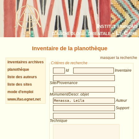
Institut français
d’archéologie orientale - Le Caire
Inventaire de la planothèque
masquer la recherche
inventaires archives
Critères de recherche
planothèque
Id
Inventaire
liste des auteurs
Site/Provenance
liste des sites
mode d’emploi
Monument/Descr. objet
www.ifao.egnet.net
Auteur
Support
Technique