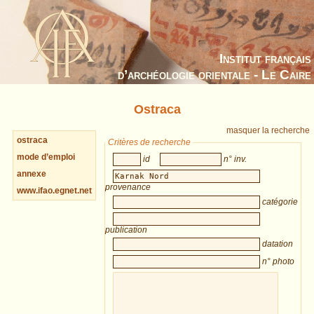
Institut français
d’archéologie orientale - Le Caire
Ostraca
masquer la recherche
ostraca
Critères de recherche
mode d’emploi
id
n° inv.
annexe
provenance
www.ifao.egnet.net
catégorie
publication
datation
n° photo