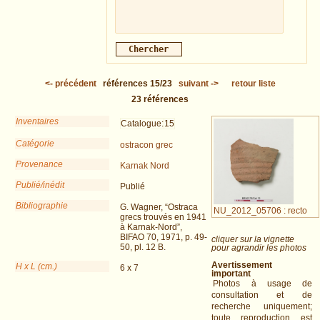
<-
précédent
références
15/23
suivant
->
retour liste
23
références
Inventaires
Catalogue:
15
Catégorie
ostracon grec
Provenance
Karnak Nord
Publié/inédit
Publié
Bibliographie
G. Wagner, “Ostraca
NU_2012_05706 : recto
grecs trouvés en 1941
à Karnak-Nord”,
BIFAO 70, 1971, p. 49-
cliquer sur la vignette
50, pl. 12 B.
pour agrandir les photos
Avertissement
H x L (cm.)
6 x 7
important
Photos à usage de
consultation et de
recherche uniquement;
toute reproduction est