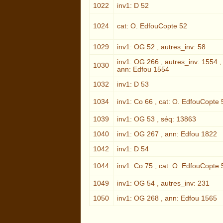
1022
inv1: D 52
1024
cat: O. EdfouCopte 52
1029
inv1: OG 52 , autres_inv: 58
inv1: OG 266 , autres_inv: 1554 ,
1030
ann: Edfou 1554
1032
inv1: D 53
1034
inv1: Co 66 , cat: O. EdfouCopte 
1039
inv1: OG 53 , séq: 13863
1040
inv1: OG 267 , ann: Edfou 1822
1042
inv1: D 54
1044
inv1: Co 75 , cat: O. EdfouCopte 
1049
inv1: OG 54 , autres_inv: 231
1050
inv1: OG 268 , ann: Edfou 1565