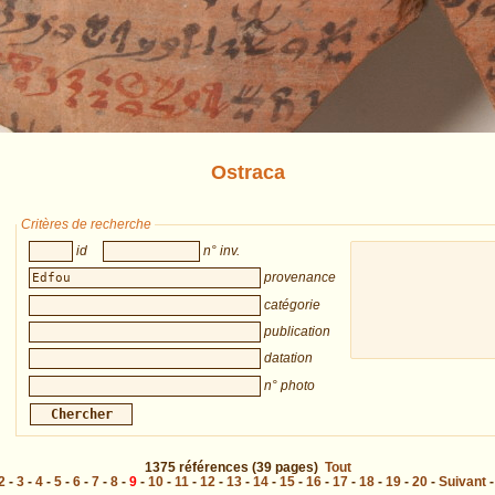
Ostraca
Critères de recherche
id
n° inv.
provenance
catégorie
publication
datation
n° photo
1375
références
(39 pages)
Tout
2
-
3
-
4
-
5
-
6
-
7
-
8
-
9
-
10
-
11
-
12
-
13
-
14
-
15
-
16
-
17
-
18
-
19
-
20
-
Suivant