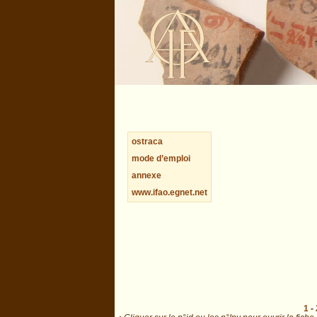
ostraca
mode d’emploi
annexe
www.ifao.egnet.net
1
-