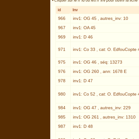
•
Cliquer sur le n°id ou les n°Inv pour ouvrir la fiche
id
Inv
966
inv1: OG 45 , autres_inv: 10
967
inv1: OA 45
969
inv1: D 46
971
inv1: Co 33 , cat: O. EdfouCopte 
975
inv1: OG 46 , séq: 13273
976
inv1: OG 260 , ann: 1678 E
978
inv1: D 47
980
inv1: Co 52 , cat: O. EdfouCopte 
984
inv1: OG 47 , autres_inv: 229
985
inv1: OG 261 , autres_inv: 1310
987
inv1: D 48