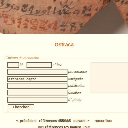
Ostraca
Critères de recherche
id
n° inv.
provenance
catégorie
publication
datation
n° photo
<-
précédent
références
455/885
suivant
->
retour liste
885
références
(25 pages)
Tout