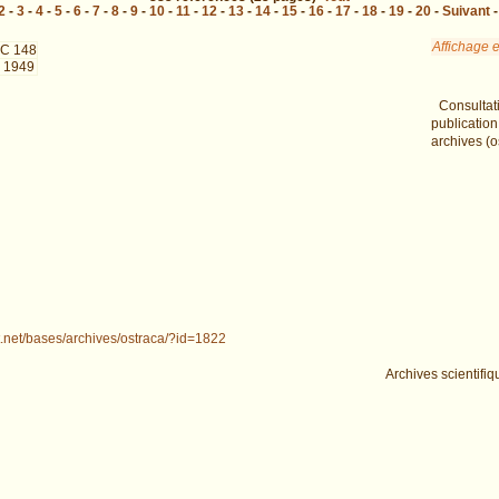
2
-
3
-
4
-
5
-
6
-
7
-
8
-
9
-
10
-
11
-
12
-
13
-
14
-
15
-
16
-
17
-
18
-
19
-
20
-
Suivant
Affichage e
C 148
 1949
Consultat
publicatio
archives (o
t.net/bases/archives/ostraca/?id=1822
Archives scientifiq