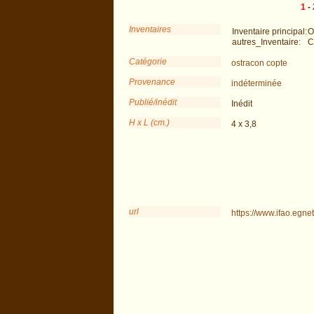
1
-
Inventaires
Inventaire principal:
O
autres_Inventaire:
C
Catégorie
ostracon copte
Provenance
indéterminée
Publié/inédit
Inédit
H x L (cm.)
4 x 3,8
url
https://www.ifao.egne