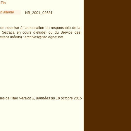
-
Fin
n attente
NB_2001_02681
ion soumise à l’autorisation du responsable de la
n (ostraca en cours d’étude) ou du Service des
straca inédits) : archives@ifao.egnet.net .
ues de l’Ifao
Version 2,
données du
18 octobre 2015