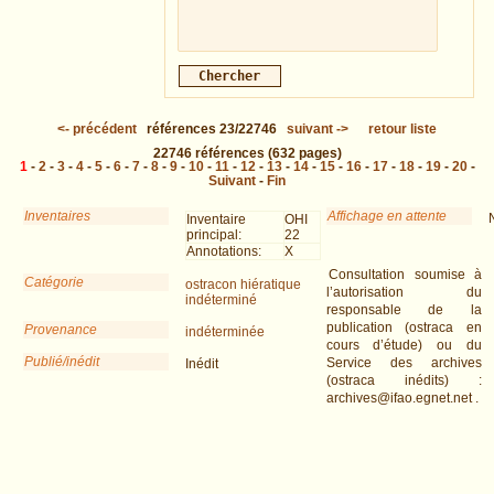
<-
précédent
références
23/22746
suivant
->
retour liste
22746
références
(632 pages)
1
-
2
-
3
-
4
-
5
-
6
-
7
-
8
-
9
-
10
-
11
-
12
-
13
-
14
-
15
-
16
-
17
-
18
-
19
-
20
-
Suivant
-
Fin
Inventaires
Affichage en attente
Inventaire
OHI
principal:
22
Annotations:
X
Consultation soumise à
Catégorie
ostracon hiératique
l’autorisation du
indéterminé
responsable de la
publication (ostraca en
Provenance
indéterminée
cours d’étude) ou du
Publié/inédit
Service des archives
Inédit
(ostraca inédits) :
archives@ifao.egnet.net .