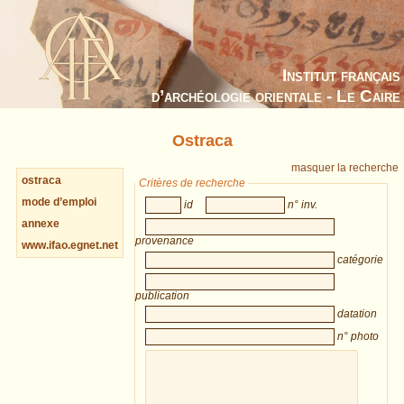
Institut français
d’archéologie orientale - Le Caire
Ostraca
masquer la recherche
ostraca
Critères de recherche
mode d’emploi
id
n° inv.
annexe
provenance
www.ifao.egnet.net
catégorie
publication
datation
n° photo