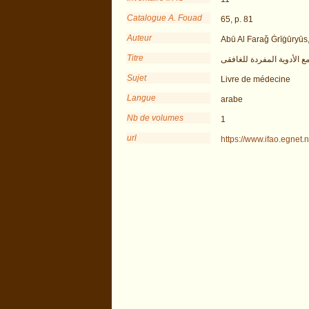
Catalogue A. Fouad
65, p. 81
Auteur
Abū Al Faraǧ Ġrīġūryūs,
Titre
 الأدوية المفردة للغافقى
Sujet
Livre de médecine
Langue
arabe
Nb de volumes
1
url
https://www.ifao.egnet.