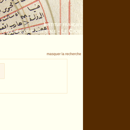
Institut français
d’archéologie orientale - Le Caire
masquer la recherche