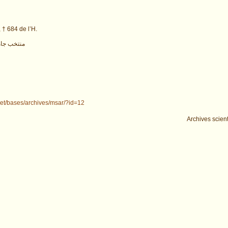
 † 684 de l’H.
منتخب جامع
net/bases/archives/msar/?id=12
Archives scient