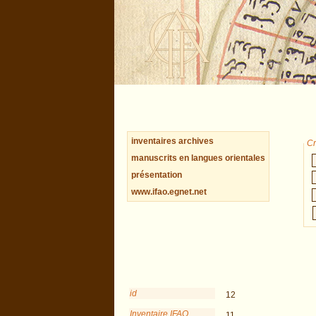
inventaires archives
Cr
manuscrits en langues orientales
présentation
www.ifao.egnet.net
id
12
Inventaire IFAO
11