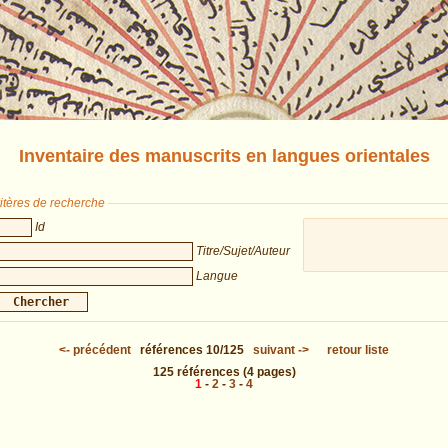
Inventaire des manuscrits en langues orientales
itères de recherche
Id
Titre/Sujet/Auteur
Langue
<-
précédent
références
10/125
suivant
->
retour liste
125
références
(4 pages)
1
-
2
-
3
-
4