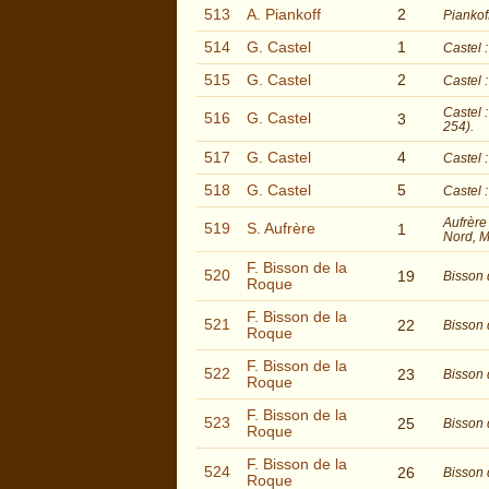
513
A. Piankoff
2
Piankof
514
G. Castel
1
Castel 
515
G. Castel
2
Castel 
Castel 
516
G. Castel
3
254).
517
G. Castel
4
Castel 
518
G. Castel
5
Castel 
Aufrère
519
S. Aufrère
1
Nord, M
F. Bisson de la
520
19
Bisson 
Roque
F. Bisson de la
521
22
Bisson 
Roque
F. Bisson de la
522
23
Bisson 
Roque
F. Bisson de la
523
25
Bisson 
Roque
F. Bisson de la
524
26
Bisson 
Roque