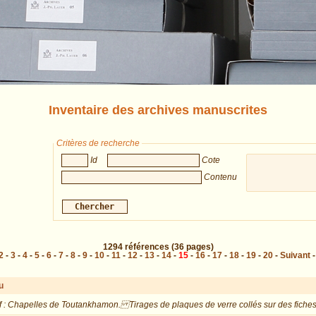
Inventaire des archives manuscrites
Critères de recherche
Id
Cote
Contenu
1294
références
(36 pages)
2
-
3
-
4
-
5
-
6
-
7
-
8
-
9
-
10
-
11
-
12
-
13
-
14
-
15
-
16
-
17
-
18
-
19
-
20
-
Suivant
u
f : Chapelles de Toutankhamon. Tirages de plaques de verre collés sur des fiches