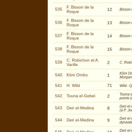
F. Bisson de la
535
12
Bisson 
Roque
F. Bisson de la
536
13
Bisson 
Roque
F. Bisson de la
537
14
Bisson 
Roque
F. Bisson de la
538
15
Bisson 
Roque
C. Robichon et A.
539
2
C. Robi
Varille
Kôm Omb
540
Kôm Ombo
1
Morgan 
541
H. Wild
71
Wild : 
Touna e
542
Touna el-Gebel
2
points (
Deir el
543
Deir el-Medina
8
(à P. J
Deir el
544
Deir el-Medina
9
dynasti
Deir el