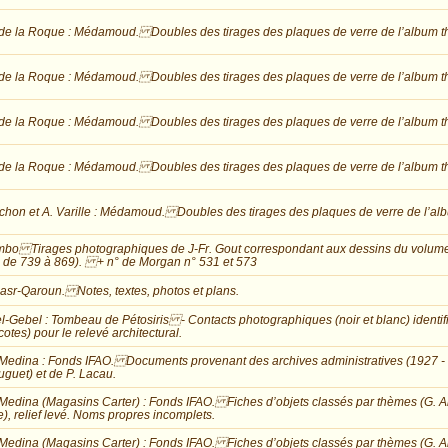
de la Roque : Médamoud. Doubles des tirages des plaques de verre de l’album t
de la Roque : Médamoud. Doubles des tirages des plaques de verre de l’album t
de la Roque : Médamoud. Doubles des tirages des plaques de verre de l’album t
de la Roque : Médamoud. Doubles des tirages des plaques de verre de l’album t
chon et A. Varille : Médamoud. Doubles des tirages des plaques de verre de l’al
o Tirages photographiques de J-Fr. Gout correspondant aux dessins du volume
de 739 à 869). + n° de Morgan n° 531 et 573
Qasr-Qaroun. Notes, textes, photos et plans.
l-Gebel : Tombeau de Pétosiris - Contacts photographiques (noir et blanc) identif
cotes) pour le relevé architectural.
-Medina : Fonds IFAO. Documents provenant des archives administratives (1927 -
ouguet) et de P. Lacau.
-Medina (Magasins Carter) : Fonds IFAO. Fiches d’objets classés par thèmes (G. Andr
e), relief levé. Noms propres incomplets.
-Medina (Magasins Carter) : Fonds IFAO. Fiches d’objets classés par thèmes (G. And