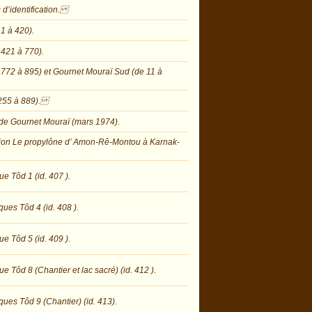
 d’identification.
1 à 420).
 421 à 770).
 772 à 895) et Gournet Mouraï Sud (de 11 à
e 255 à 889).
de Gournet Mouraï (mars 1974).
ation Le propylône d’ Amon-Rê-Montou à Karnak-
e Tôd 1 (id. 407 ).
ues Tôd 4 (id. 408 ).
e Tôd 5 (id. 409 ).
Tôd 8 (Chantier et lac sacré) (id. 412 ).
es Tôd 9 (Chantier) (id. 413).