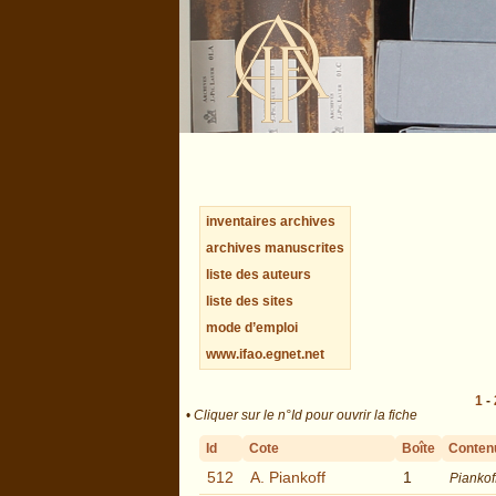
inventaires archives
archives manuscrites
liste des auteurs
liste des sites
mode d’emploi
www.ifao.egnet.net
1
-
•
Cliquer sur le n°Id pour ouvrir la fiche
Id
Cote
Boîte
Conten
512
A. Piankoff
1
Piankof