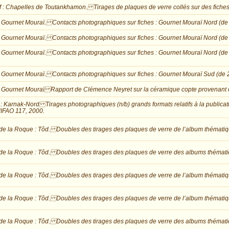
f : Chapelles de Toutankhamon. Tirages de plaques de verre collés sur des fiches
: Gournet Mouraï. Contacts photographiques sur fiches : Gournet Mouraï Nord (de 
: Gournet Mouraï. Contacts photographiques sur fiches : Gournet Mouraï Nord (de
: Gournet Mouraï. Contacts photographiques sur fiches : Gournet Mouraï Nord (de
: Gournet Mouraï. Contacts photographiques sur fiches : Gournet Mouraï Sud (d
: Gournet Mouraï Rapport de Clémence Neyret sur la céramique copte provenant 
 : Karnak-Nord Tirages photographiques (n/b) grands formats relatifs à la public
IFAO 117, 2000.
de la Roque : Tôd. Doubles des tirages des plaques de verre de l’album thématiqu
de la Roque : Tôd. Doubles des tirages des plaques de verre des albums thématiq
de la Roque : Tôd. Doubles des tirages des plaques de verre de l’album thématiqu
de la Roque : Tôd. Doubles des tirages des plaques de verre de l’album thématique 
de la Roque : Tôd. Doubles des tirages des plaques de verre des albums thématiqu