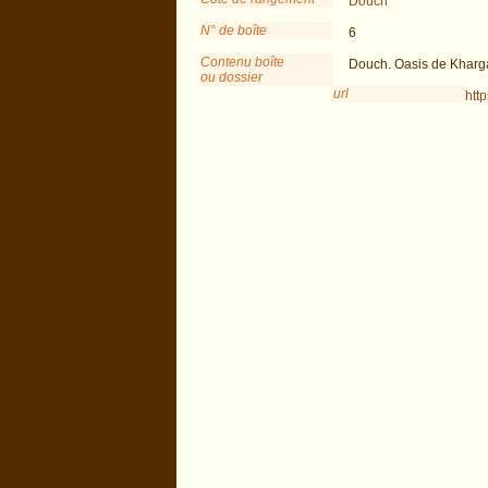
Douch
N° de boîte
6
Contenu boîte
Douch. Oasis de Kharga
ou dossier
url
htt