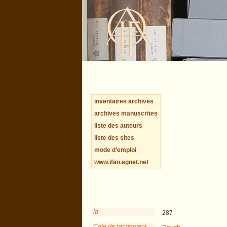
inventaires archives
archives manuscrites
liste des auteurs
liste des sites
mode d’emploi
www.ifao.egnet.net
id
287
Cote de rangement