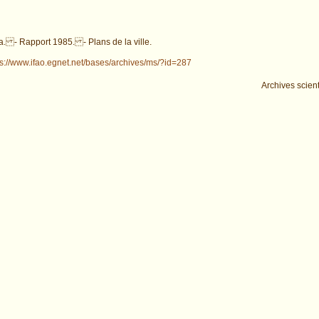
. - Rapport 1985. - Plans de la ville.
ps://www.ifao.egnet.net/bases/archives/ms/?id=287
Archives scient