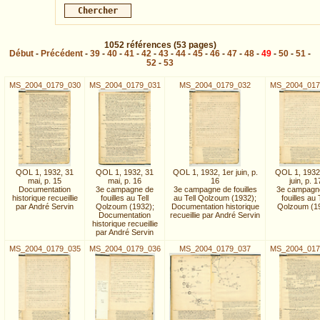
1052
références
(53 pages)
Début
-
Précédent
-
39
-
40
-
41
-
42
-
43
-
44
-
45
-
46
-
47
-
48
-
49
-
50
-
51
-
52
-
53
MS_2004_0179_030
MS_2004_0179_031
MS_2004_0179_032
MS_2004_017
QOL 1, 1932, 31
QOL 1, 1932, 31
QOL 1, 1932, 1er juin, p.
QOL 1, 1932
mai, p. 15
mai, p. 16
16
juin, p. 1
Documentation
3e campagne de
3e campagne de fouilles
3e campagn
historique recueillie
fouilles au Tell
au Tell Qolzoum (1932);
fouilles au 
par André Servin
Qolzoum (1932);
Documentation historique
Qolzoum (1
Documentation
recueillie par André Servin
historique recueillie
par André Servin
MS_2004_0179_035
MS_2004_0179_036
MS_2004_0179_037
MS_2004_017