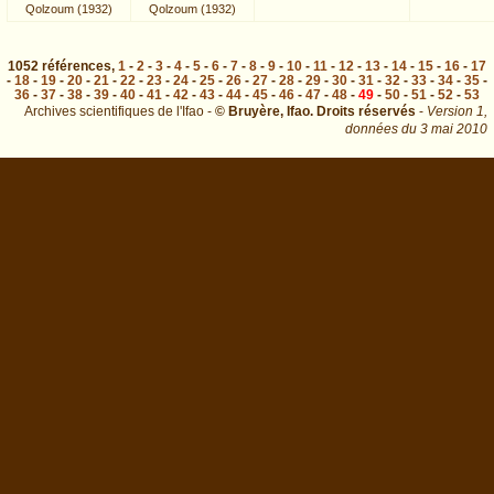
Qolzoum (1932)
Qolzoum (1932)
1052
références
,
1
-
2
-
3
-
4
-
5
-
6
-
7
-
8
-
9
-
10
-
11
-
12
-
13
-
14
-
15
-
16
-
17
-
18
-
19
-
20
-
21
-
22
-
23
-
24
-
25
-
26
-
27
-
28
-
29
-
30
-
31
-
32
-
33
-
34
-
35
-
36
-
37
-
38
-
39
-
40
-
41
-
42
-
43
-
44
-
45
-
46
-
47
-
48
-
49
-
50
-
51
-
52
-
53
Archives scientifiques de l'Ifao -
© Bruyère, Ifao. Droits réservés
-
Version 1,
données du
3 mai 2010