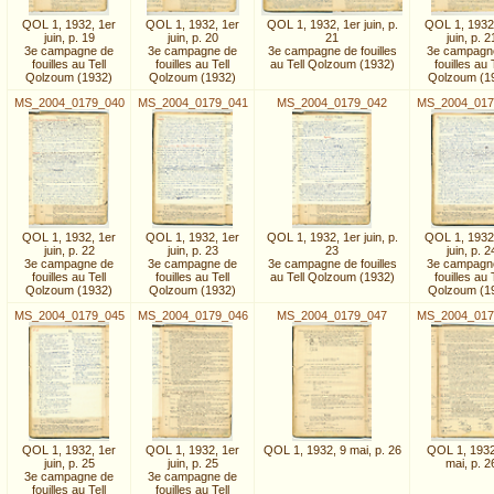
QOL 1, 1932, 1er
QOL 1, 1932, 1er
QOL 1, 1932, 1er juin, p.
QOL 1, 1932
juin, p. 19
juin, p. 20
21
juin, p. 2
3e campagne de
3e campagne de
3e campagne de fouilles
3e campagn
fouilles au Tell
fouilles au Tell
au Tell Qolzoum (1932)
fouilles au 
Qolzoum (1932)
Qolzoum (1932)
Qolzoum (1
MS_2004_0179_040
MS_2004_0179_041
MS_2004_0179_042
MS_2004_017
QOL 1, 1932, 1er
QOL 1, 1932, 1er
QOL 1, 1932, 1er juin, p.
QOL 1, 1932
juin, p. 22
juin, p. 23
23
juin, p. 2
3e campagne de
3e campagne de
3e campagne de fouilles
3e campagn
fouilles au Tell
fouilles au Tell
au Tell Qolzoum (1932)
fouilles au 
Qolzoum (1932)
Qolzoum (1932)
Qolzoum (1
MS_2004_0179_045
MS_2004_0179_046
MS_2004_0179_047
MS_2004_017
QOL 1, 1932, 1er
QOL 1, 1932, 1er
QOL 1, 1932, 9 mai, p. 26
QOL 1, 1932
juin, p. 25
juin, p. 25
mai, p. 2
3e campagne de
3e campagne de
fouilles au Tell
fouilles au Tell