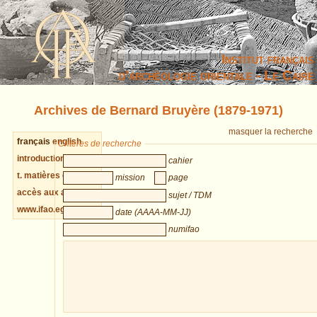
Institut français
d’archéologie orientale - Le Caire
Archives de Bernard Bruyère (1879-1971)
masquer la recherche
français
english
Critères de recherche
introduction cahiers
cahier
t. matières cahiers
mission
page
accès aux archives
sujet / TDM
www.ifao.egnet.net
date (AAAA-MM-JJ)
numifao