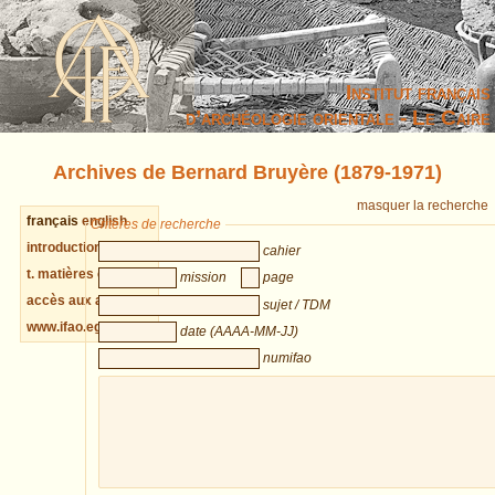
Institut français
d’archéologie orientale - Le Caire
Archives de Bernard Bruyère (1879-1971)
masquer la recherche
français
english
Critères de recherche
introduction cahiers
cahier
t. matières cahiers
mission
page
accès aux archives
sujet / TDM
www.ifao.egnet.net
date (AAAA-MM-JJ)
numifao