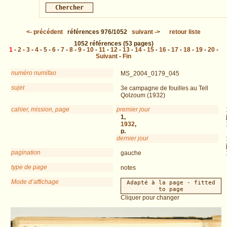
<-
précédent
références
976/1052
suivant
->
retour liste
1052
références
(53 pages)
1
-
2
-
3
-
4
-
5
-
6
-
7
-
8
-
9
-
10
-
11
-
12
-
13
-
14
-
15
-
16
-
17
-
18
-
19
-
20
-
Suivant
-
Fin
numéro numifao
MS_2004_0179_045
sujet
3e campagne de fouilles au Tell
Qolzoum (1932)
cahier, mission, page
premier jour
QOL
1,
1932
,
p.
dernier jour
25
pagination
gauche
type de page
notes
Mode d’affichage
Adapté à la page - fitted
to page
Cliquer pour changer