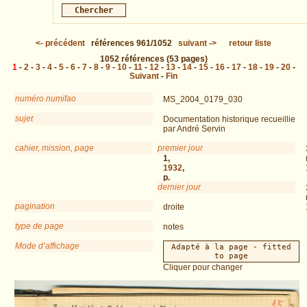
<-
précédent
références
961/1052
suivant
->
retour liste
1052
références
(53 pages)
1
-
2
-
3
-
4
-
5
-
6
-
7
-
8
-
9
-
10
-
11
-
12
-
13
-
14
-
15
-
16
-
17
-
18
-
19
-
20
-
Suivant
-
Fin
numéro numifao
MS_2004_0179_030
sujet
Documentation historique recueillie
par André Servin
cahier, mission, page
premier jour
QOL
1,
1932
,
p.
dernier jour
15
pagination
droite
type de page
notes
Mode d’affichage
Adapté à la page - fitted
to page
Cliquer pour changer