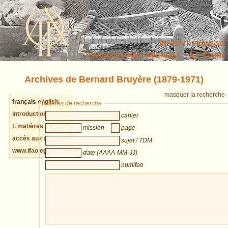
Institut français
d’archéologie orientale - Le Caire
Archives de Bernard Bruyère (1879-1971)
masquer la recherche
français
english
Critères de recherche
introduction cahiers
cahier
t. matières cahiers
mission
page
accès aux archives
sujet / TDM
www.ifao.egnet.net
date (AAAA-MM-JJ)
numifao