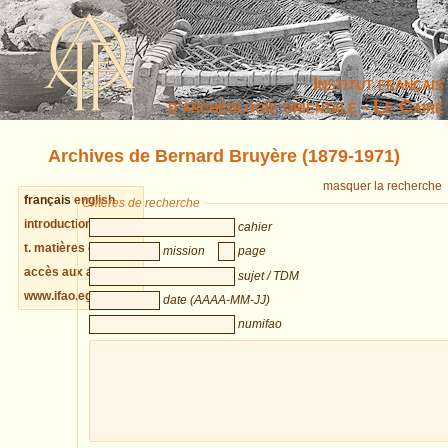
Institut français
d’archéologie orientale - Le Caire
Archives de Bernard Bruyère (1879-1971)
masquer la recherche
français
english
Critères de recherche
introduction cahiers
cahier
t. matières cahiers
mission
page
accès aux archives
sujet / TDM
www.ifao.egnet.net
date (AAAA-MM-JJ)
numifao