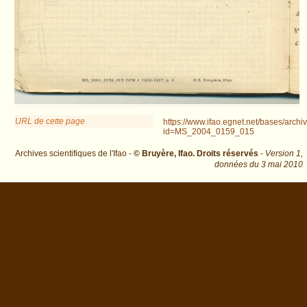
URL de cette page
https://www.ifao.egnet.net/bases/archi
id=MS_2004_0159_015
Archives scientifiques de l'Ifao -
© Bruyère, Ifao. Droits réservés
-
Version 1,
données du
3 mai 2010