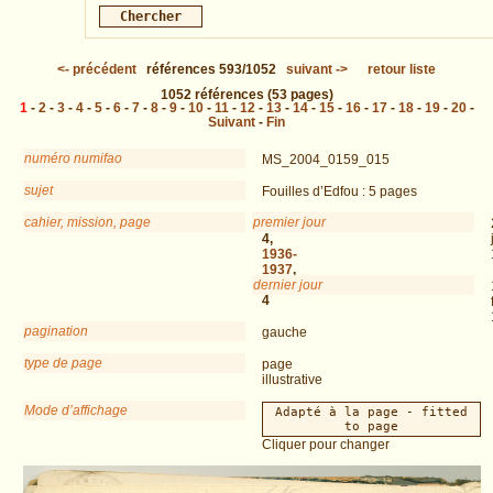
<-
précédent
références
593/1052
suivant
->
retour liste
1052
références
(53 pages)
1
-
2
-
3
-
4
-
5
-
6
-
7
-
8
-
9
-
10
-
11
-
12
-
13
-
14
-
15
-
16
-
17
-
18
-
19
-
20
-
Suivant
-
Fin
numéro numifao
MS_2004_0159_015
sujet
Fouilles d’Edfou : 5 pages
cahier, mission, page
premier jour
DEM
4,
1936-
1937
,
dernier jour
p.
4
pagination
gauche
type de page
page
illustrative
Mode d’affichage
Adapté à la page - fitted
to page
Cliquer pour changer