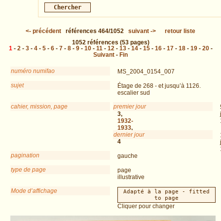
<-
précédent
références
464/1052
suivant
->
retour liste
1052
références
(53 pages)
1
-
2
-
3
-
4
-
5
-
6
-
7
-
8
-
9
-
10
-
11
-
12
-
13
-
14
-
15
-
16
-
17
-
18
-
19
-
20
-
Suivant
-
Fin
numéro numifao
MS_2004_0154_007
sujet
Étage de 268 - et jusqu’à 1126.
escalier sud
cahier, mission, page
premier jour
DEM
3,
1932-
1933
,
dernier jour
p.
4
pagination
gauche
type de page
page
illustrative
Mode d’affichage
Adapté à la page - fitted
to page
Cliquer pour changer