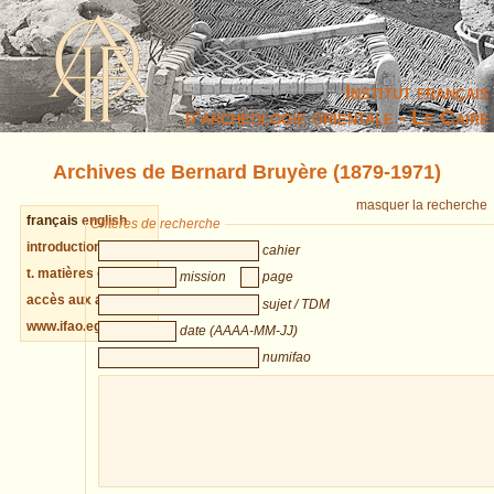
Institut français
d’archéologie orientale - Le Caire
Archives de Bernard Bruyère (1879-1971)
masquer la recherche
français
english
Critères de recherche
introduction cahiers
cahier
t. matières cahiers
mission
page
accès aux archives
sujet / TDM
www.ifao.egnet.net
date (AAAA-MM-JJ)
numifao