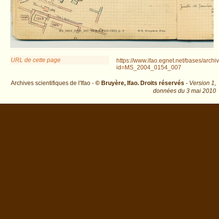
URL de cette page
https://www.ifao.egnet.net/bases/archi
id=MS_2004_0154_007
Archives scientifiques de l'Ifao -
© Bruyère, Ifao. Droits réservés
-
Version 1,
données du
3 mai 2010