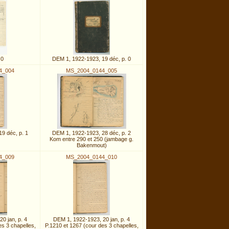
 0
DEM 1, 1922-1923, 19 déc, p. 0
4_004
MS_2004_0144_005
9 déc, p. 1
DEM 1, 1922-1923, 28 déc, p. 2
Kom entre 290 et 250 (jambage g.
Bakenmout)
4_009
MS_2004_0144_010
0 jan, p. 4
DEM 1, 1922-1923, 20 jan, p. 4
es 3 chapelles,
P.1210 et 1267 (cour des 3 chapelles,