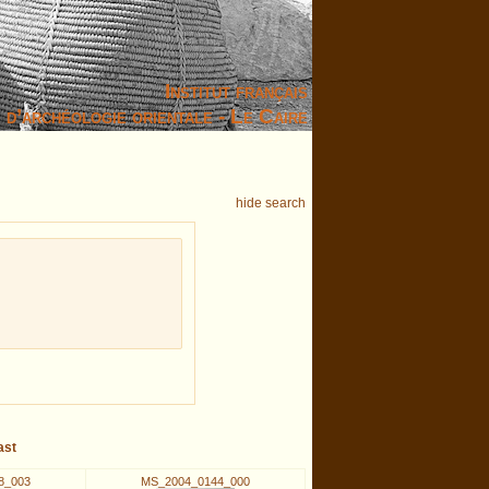
Institut français
d’archéologie orientale - Le Caire
hide search
ast
8_003
MS_2004_0144_000