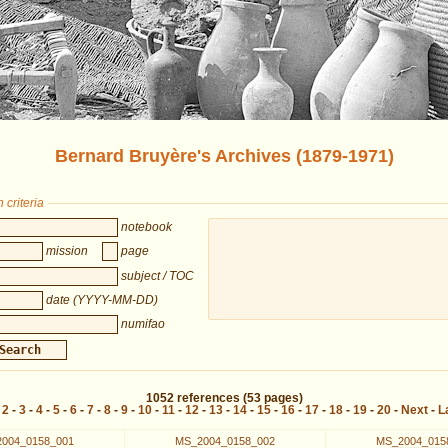
Bernard Bruyère's Archives (1879-1971)
 criteria
notebook
mission
page
subject / TOC
date (YYYY-MM-DD)
numifao
1052
references
(53 pages)
-
2
-
3
-
4
-
5
-
6
-
7
-
8
-
9
-
10
-
11
-
12
-
13
-
14
-
15
-
16
-
17
-
18
-
19
-
20
-
Next
-
L
004_0158_001
MS_2004_0158_002
MS_2004_015