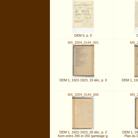
DEM 0, p. 0
MS_2004_0144_001
MS_2
DEM 1, 1922-1923, 19 déc, p. 0
DEM 1, 192
MS_2004_0144_006
MS_2
DEM 1, 1922-1923, 28 déc, p. 2
DEM 1, 192
Kom entre 290 et 250 (jambage g.
Plan du 