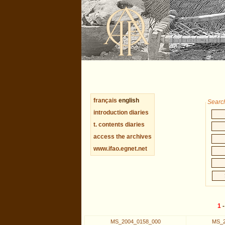
français
english
Search
introduction diaries
t. contents diaries
access the archives
www.ifao.egnet.net
1
MS_2004_0158_000
MS_2