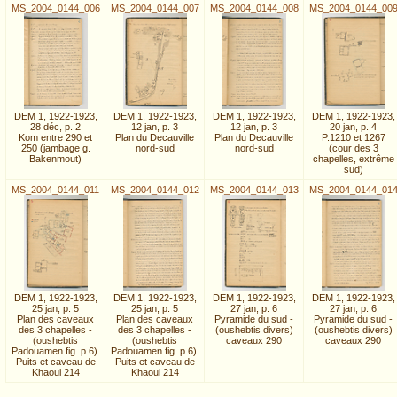
MS_2004_0144_006
MS_2004_0144_007
MS_2004_0144_008
MS_2004_0144_00
DEM 1, 1922-1923,
DEM 1, 1922-1923,
DEM 1, 1922-1923,
DEM 1, 1922-1923,
28 déc, p. 2
12 jan, p. 3
12 jan, p. 3
20 jan, p. 4
Kom entre 290 et
Plan du Decauville
Plan du Decauville
P.1210 et 1267
250 (jambage g.
nord-sud
nord-sud
(cour des 3
Bakenmout)
chapelles, extrême
sud)
MS_2004_0144_011
MS_2004_0144_012
MS_2004_0144_013
MS_2004_0144_01
DEM 1, 1922-1923,
DEM 1, 1922-1923,
DEM 1, 1922-1923,
DEM 1, 1922-1923,
25 jan, p. 5
25 jan, p. 5
27 jan, p. 6
27 jan, p. 6
Plan des caveaux
Plan des caveaux
Pyramide du sud -
Pyramide du sud -
des 3 chapelles -
des 3 chapelles -
(oushebtis divers)
(oushebtis divers)
(oushebtis
(oushebtis
caveaux 290
caveaux 290
Padouamen fig. p.6).
Padouamen fig. p.6).
Puits et caveau de
Puits et caveau de
Khaoui 214
Khaoui 214