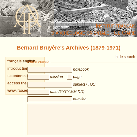
Institut français
d’archéologie orientale - Le Caire
Bernard Bruyère's Archives (1879-1971)
hide search
français
english
Search criteria
introduction diaries
notebook
t. contents diaries
mission
page
access the archives
subject / TOC
www.ifao.egnet.net
date (YYYY-MM-DD)
numifao