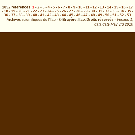
1052
references
,
1
-
2
-
3
-
4
-
5
-
6
-
7
-
8
-
9
-
10
-
11
-
12
-
13
-
14
-
15
-
16
-
17
-
18
-
19
-
20
-
21
-
22
-
23
-
24
-
25
-
26
-
27
-
28
-
29
-
30
-
31
-
32
-
33
-
34
-
35
-
36
-
37
-
38
-
39
-
40
-
41
-
42
-
43
-
44
-
45
-
46
-
47
-
48
-
49
-
50
-
51
-
52
-
53
Archives scientifiques de l'Ifao -
© Bruyère, Ifao. Droits réservés
-
Version 1,
data date
May 3rd 2010