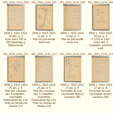
MS_2004_0144_006
MS_2004_0144_007
MS_2004_0144_008
MS_2004_0144_00
DEM 1, 1922-1923,
DEM 1, 1922-1923,
DEM 1, 1922-1923,
DEM 1, 1922-1923,
28 déc, p. 2
12 jan, p. 3
12 jan, p. 3
20 jan, p. 4
Kom entre 290 et
Plan du Decauville
Plan du Decauville
P.1210 et 1267
250 (jambage g.
nord-sud
nord-sud
(cour des 3
Bakenmout)
chapelles, extrême
sud)
MS_2004_0144_011
MS_2004_0144_012
MS_2004_0144_013
MS_2004_0144_01
DEM 1, 1922-1923,
DEM 1, 1922-1923,
DEM 1, 1922-1923,
DEM 1, 1922-1923,
25 jan, p. 5
25 jan, p. 5
27 jan, p. 6
27 jan, p. 6
Plan des caveaux
Plan des caveaux
Pyramide du sud -
Pyramide du sud -
des 3 chapelles -
des 3 chapelles -
(oushebtis divers)
(oushebtis divers)
(oushebtis
(oushebtis
caveaux 290
caveaux 290
Padouamen fig. p.6).
Padouamen fig. p.6).
Puits et caveau de
Puits et caveau de
Khaoui 214
Khaoui 214