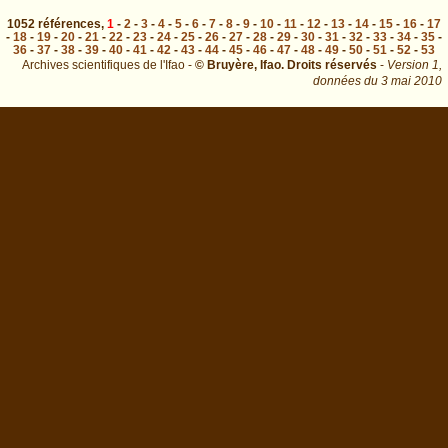
1052
références
,
1
-
2
-
3
-
4
-
5
-
6
-
7
-
8
-
9
-
10
-
11
-
12
-
13
-
14
-
15
-
16
-
17
-
18
-
19
-
20
-
21
-
22
-
23
-
24
-
25
-
26
-
27
-
28
-
29
-
30
-
31
-
32
-
33
-
34
-
35
-
36
-
37
-
38
-
39
-
40
-
41
-
42
-
43
-
44
-
45
-
46
-
47
-
48
-
49
-
50
-
51
-
52
-
53
Archives scientifiques de l'Ifao -
© Bruyère, Ifao. Droits réservés
-
Version 1,
données du
3 mai 2010