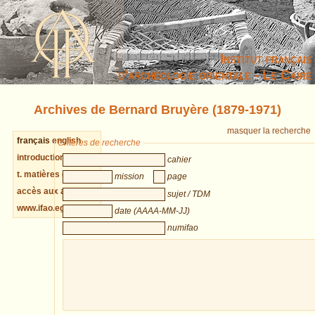
Institut français
d’archéologie orientale - Le Caire
Archives de Bernard Bruyère (1879-1971)
masquer la recherche
français
english
Critères de recherche
introduction cahiers
cahier
t. matières cahiers
mission
page
accès aux archives
sujet / TDM
www.ifao.egnet.net
date (AAAA-MM-JJ)
numifao