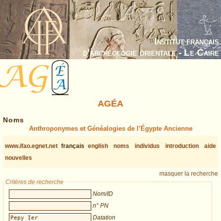
Institut français
d’archéologie orientale - Le Caire
AGÉA
Noms
Anthroponymes et Généalogies de l’Égypte Ancienne
www.ifao.egnet.net
français
english
noms
individus
introduction
aide
nouvelles
masquer la recherche
Critères de recherche
Nom/ID
n° PN
Datation