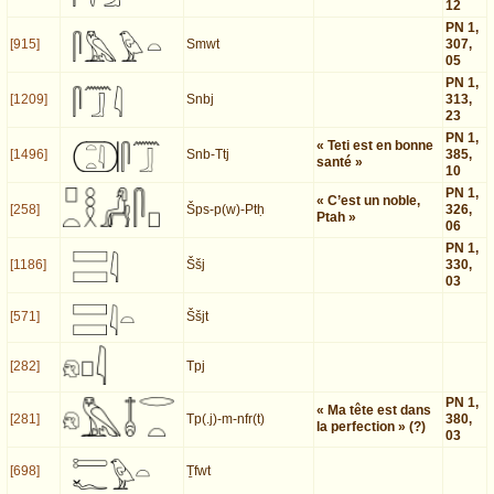
12
PN 1,
[915]
Smwt
307,
05
PN 1,
[1209]
Snbj
313,
23
PN 1,
« Teti est en bonne
[1496]
Snb-Ttj
385,
santé »
10
PN 1,
« C’est un noble,
[258]
Šps-p(w)-Ptḥ
326,
Ptah »
06
PN 1,
[1186]
Ššj
330,
03
[571]
Ššjt
[282]
Tpj
PN 1,
« Ma tête est dans
[281]
Tp(.j)-m-nfr(t)
380,
la perfection » (?)
03
[698]
Ṯfwt