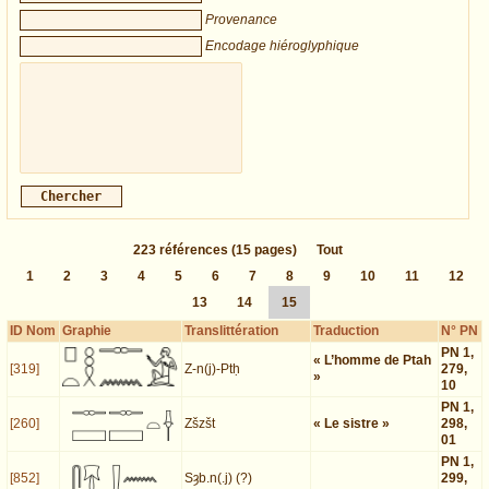
Provenance
Encodage hiéroglyphique
223
références
(15 pages)
Tout
1
2
3
4
5
6
7
8
9
10
11
12
13
14
15
ID Nom
Graphie
Translittération
Traduction
N° PN
PN 1,
« L’homme de Ptah
[319]
Z-n(j)-Ptḥ
279,
»
10
PN 1,
[260]
Zšzšt
« Le sistre »
298,
01
PN 1,
[852]
Sȝb.n(.j) (?)
299,