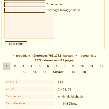
Provenance
Encodage hiéroglyphique
<-
précédent
références
765/1772
suivant
->
retour liste
1772
références
(119 pages)
1
2
3
4
5
6
7
8
9
10
11
12
13
14
15
Suivant
+15
Fin
N° AGÉA
873
N° PN
1, 408, 08
Transcription
Ânkhnakhtdjehouty
Translittération
ʿnḫ-Nḫt-Ḏḥwty