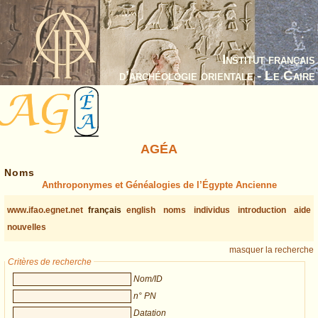
Institut français
d’archéologie orientale - Le Caire
AGÉA
Noms
Anthroponymes et Généalogies de l’Égypte Ancienne
www.ifao.egnet.net
français
english
noms
individus
introduction
aide
nouvelles
masquer la recherche
Critères de recherche
Nom/ID
n° PN
Datation