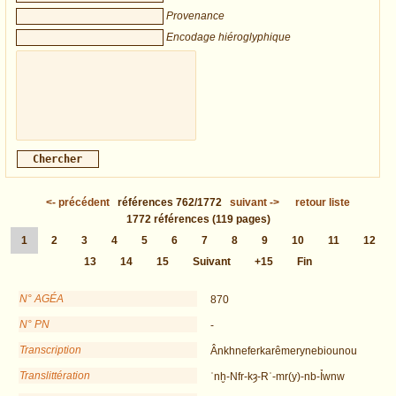
Provenance
Encodage hiéroglyphique
<-
précédent
références
762/1772
suivant
->
retour liste
1772
références
(119 pages)
1
2
3
4
5
6
7
8
9
10
11
12
13
14
15
Suivant
+15
Fin
N° AGÉA
870
N° PN
-
Transcription
Ânkhneferkarêmerynebiounou
Translittération
ʿnḫ-Nfr-kȝ-Rʿ-mr(y)-nb-Ỉwnw