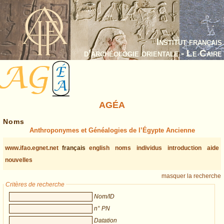
Institut français
d’archéologie orientale - Le Caire
AGÉA
Noms
Anthroponymes et Généalogies de l’Égypte Ancienne
www.ifao.egnet.net
français
english
noms
individus
introduction
aide
nouvelles
masquer la recherche
Critères de recherche
Nom/ID
n° PN
Datation