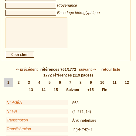
Provenance
Encodage hiéroglyphique
<-
précédent
références
761/1772
suivant
->
retour liste
1772
références
(119 pages)
1
2
3
4
5
6
7
8
9
10
11
12
13
14
15
Suivant
+15
Fin
N° AGÉA
868
N° PN
(2, 271, 14)
Transcription
Ânkhneferkarê
Translittération
ʿnḫ-Nfr-kȝ-Rʿ