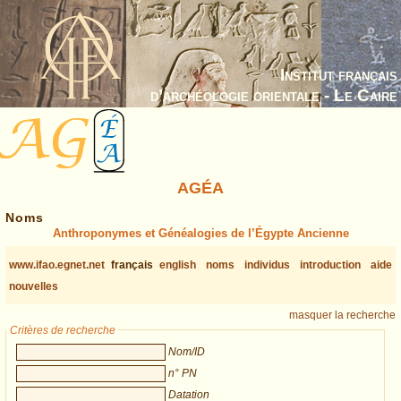
Institut français
d’archéologie orientale - Le Caire
AGÉA
Noms
Anthroponymes et Généalogies de l’Égypte Ancienne
www.ifao.egnet.net
français
english
noms
individus
introduction
aide
nouvelles
masquer la recherche
Critères de recherche
Nom/ID
n° PN
Datation