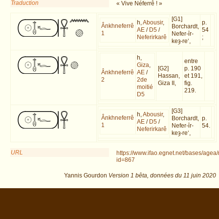
Traduction
« Vive Néferrê ! »
[G1]
h,
Abousir
,
p.
Ânkhneferrê
Borchardt,
AE
/
D5
/
54
1
Nefer-ỉr-
Neferirkarê
;
keȝ-re‘,
h,
entre
Giza
,
[G2]
p. 190
Ânkhneferrê
AE
/
Hassan,
et 191,
2
2de
Giza II,
fig.
moitié
219.
D5
[G3]
h,
Abousir
,
Ânkhneferrê
Borchardt,
p.
AE
/
D5
/
1
Nefer-ỉr-
54.
Neferirkarê
keȝ-re‘,
URL
https://www.ifao.egnet.net/bases/agea
id=867
Yannis Gourdon
Version 1 bêta,
données du
11 juin 2020