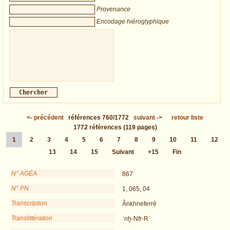
Provenance
Encodage hiéroglyphique
<-
précédent
références
760/1772
suivant
->
retour liste
1772
références
(119 pages)
1
2
3
4
5
6
7
8
9
10
11
12
13
14
15
Suivant
+15
Fin
N° AGÉA
867
N° PN
1, 065, 04
Transcription
Ânkhneferrê
Translittération
ʿnḫ-Nfr-Rʿ