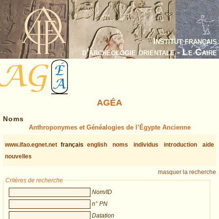
Institut français
d’archéologie orientale - Le Caire
AGÉA
Noms
Anthroponymes et Généalogies de l’Égypte Ancienne
www.ifao.egnet.net
français
english
noms
individus
introduction
aide
nouvelles
masquer la recherche
Critères de recherche
Nom/ID
n° PN
Datation