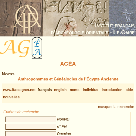
Institut français
d’archéologie orientale - Le Caire
AGÉA
Noms
Anthroponymes et Généalogies de l’Égypte Ancienne
www.ifao.egnet.net
français
english
noms
individus
introduction
aide
nouvelles
masquer la recherche
Critères de recherche
Nom/ID
n° PN
Datation