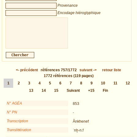
Provenance
Encodage hiéroglyphique
<-
précédent
références
757/1772
suivant
->
retour liste
1772
références
(119 pages)
1
2
3
4
5
6
7
8
9
10
11
12
13
14
15
Suivant
+15
Fin
N° AGÉA
853
N° PN
-
Transcription
Ânkhenef
Translittération
ʿnḫ-n.f