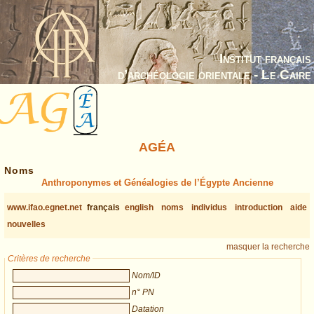
Institut français
d’archéologie orientale - Le Caire
AGÉA
Noms
Anthroponymes et Généalogies de l’Égypte Ancienne
www.ifao.egnet.net
français
english
noms
individus
introduction
aide
nouvelles
masquer la recherche
Critères de recherche
Nom/ID
n° PN
Datation