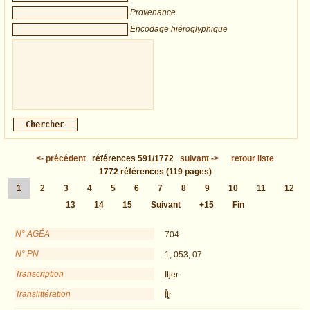
Provenance
Encodage hiéroglyphique
<-
précédent
références
591/1772
suivant
->
retour liste
1772
références
(119 pages)
1
2
3
4
5
6
7
8
9
10
11
12
13
14
15
Suivant
+15
Fin
N° AGÉA
704
N° PN
1, 053, 07
Transcription
Itjer
Translittération
Ỉṯr