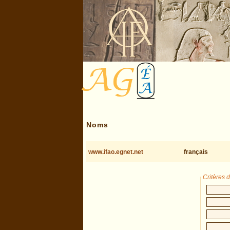
Noms
www.ifao.egnet.net
français
Critères 