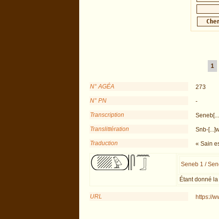
1
N° AGÉA
273
N° PN
-
Transcription
Seneb[..
Translittération
Snb-[...]
Traduction
« Sain est
Seneb 1 / Sene
Étant donné la 
URL
https://