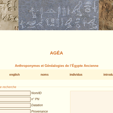
AGÉA
Anthroponymes et Généalogies de l’Égypte Ancienne
english
noms
individus
introd
de recherche
Nom/ID
n° PN
Datation
Provenance