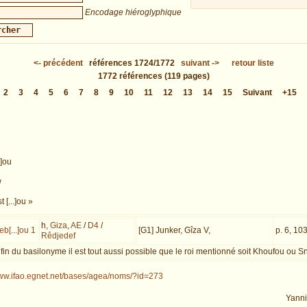
Encodage hiéroglyphique
<-
précédent
références
1724/1772
suivant
->
retour liste
1772
références
(119 pages)
2
3
4
5
6
7
8
9
10
11
12
13
14
15
Suivant
+15
.]ou
w
 [...]ou »
h,
Giza
,
AE
/
D4
/
b[...]ou 1
[G1] Junker, Gîza V,
p. 6, 103
Rêdjedef
fin du basilonyme il est tout aussi possible que le roi mentionné soit Khoufou ou S
www.ifao.egnet.net/bases/agea/noms/?id=273
Yann