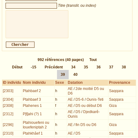
Titre (translit. ou index)
992
références
(40 pages)
Tout
Début
-15
Précédent
34
35
36
37
38
39
40
ID individu
Nom individu
Sexe
Datation
Provenance
AE
/
2de moitié D5 ou
[2303]
Ptahbaef 2
h
Saqqara
D6
[2304]
Ptahbaef 3
h
AE
/
D5-6
/
Ounis-Teti
Saqqara
[2308]
Ptahenes 1
f
AE
/
D5 ou début D6
Giza
AE
/
D5
/
Djedkarê-
[2312]
P[t]ahi (?) 1
h
Saqqara
Ounis
Ptahiouefeni ou
[2296]
h
AE
/
fin D5 ou D6
Giza
Iouefeniptah 2
[2310]
Ptahkhâef 1
h
AE
/
D5
Saqqara