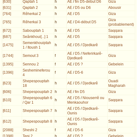
[630]
Qaptah 1
h
AE
/
fin D5-début D6
Giza
[631]
Qaptah 2
h
AE
/
D5 ou D6
Abousir
[764]
Rêherkaï 2
h
AE
/
D5
Giza
Giza
[765]
Rêherkaï 3
h
AE
/
D4-début D5
(probablement)
[672]
Sabouptah 1
h
AE
/
D5
Saqqara
[687]
Seânkhoui[...] 1
h
AE
/
D5
Saqqara
Semenkhouiptah
[1475]
h
AE
/
D5
/
Djedkarê
Saqqara
1 / Itoush 1
AE
/
D5
/
Neferirkarê-
[1744]
Semout 3
f
Giza
Djedkarê
[1395]
Sennou 2
f
AE
/
D5 ?
Gebelein
Seshemineferou
[1396]
f
AE
/
D5-6
Giza
4
Shepespouptah
Ouadi
[623]
h
AE
/
D5
/
Djedkarê
18
Magharah
[606]
Shepespouptah 2
h
AE
/
fin D5
Giza
Shepespouptah 6
AE
/
D5
/
Niouserrê ou
[610]
h
Saqqara
/ Qar 1
Menkaouhor
AE
/
D5
/
Djedkarê-
[611]
Shepespouptah 7
h
Saqqara
Ounis
AE
/
D5
/
Djedkarê-
[612]
Shepespouptah 8
h
Saqqara
Ounis
[2088]
Sheshi 2
f
AE
/
D5-6
Giza
[1398]
Tepi 2
h
AE
/
D5 ?
Gebelein