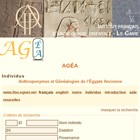
Institut français
d’archéologie orientale - Le Caire
AGÉA
Individus
Anthroponymes et Généalogies de l’Égypte Ancienne
www.ifao.egnet.net
français
english
noms
individus
introduction
aide
nouvelles
masquer la recherche
Critères de recherche
ID
Nom individu
Datation
Provenance